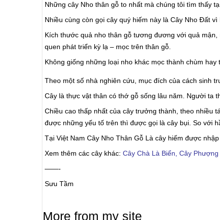
Những cây Nho thân gỗ to nhất mà chúng tôi tìm thấy tạ
Nhiều cùng còn gọi cây quý hiếm này là Cây Nho Đất vì k
Kích thước quả
nho thân gỗ
tương đương với quả mận, nh
quen phát triển kỳ lạ – mọc trên thân gỗ.
Không giống những loại nho khác mọc thành chùm hay trê
Theo một số nhà nghiên cứu, mục đích của cách sinh trưở
Cây là thực vật thân có thớ gỗ sống lâu năm. Người ta 
Chiều cao thấp nhất của cây trưởng thành, theo nhiều tá
được những yếu tố trên thì được gọi là cây bụi. So với 
Tại Việt Nam
Cây Nho Thân Gỗ
Là cây hiếm được nhập 
Xem thêm các cây khác:
Cây Chà Là Biển
,
Cây Phượng
——-
Sưu Tầm
More from my site