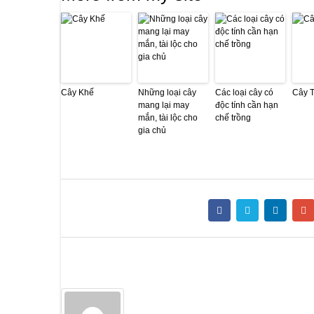
Cây Khế
Những loại cây
Các loại cây có
Cây 
mang lại may
độc tính cần hạn
mắn, tài lộc cho
chế trồng
gia chủ
Share this post
Author
Admin