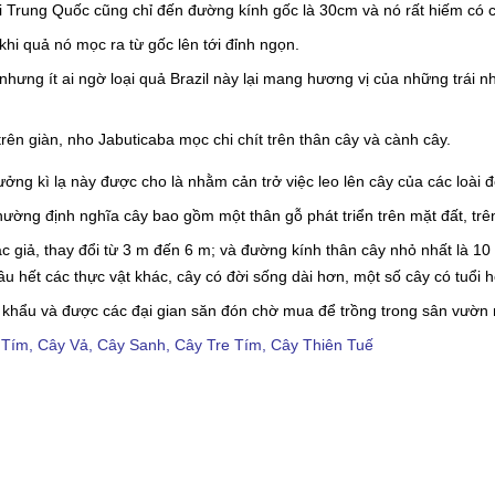
i Trung Quốc cũng chỉ đến đường kính gốc là 30cm và nó rất hiếm có c
hi quả nó mọc ra từ gốc lên tới đỉnh ngọn.
ưng ít ai ngờ loại quả Brazil này lại mang hương vị của những trái nho
n giàn, nho Jabuticaba mọc chi chít trên thân cây và cành cây.
ng kì lạ này được cho là nhằm cản trở việc leo lên cây của các loài đ
thường định nghĩa cây bao gồm một thân gỗ phát triển trên mặt đất, tr
c giả, thay đổi từ 3 m đến 6 m; và đường kính thân cây nhỏ nhất là 10
hầu hết các thực vật khác, cây có đời sống dài hơn, một số cây có tuổ
khẩu và được các đại gian săn đón chờ mua để trồng trong
sân vườn
 Tím
,
Cây Vả
,
Cây Sanh
,
Cây Tre Tím
,
Cây Thiên Tuế