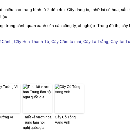
hiều cao trung bình từ 2 đến 4m. Cây dạng bụi nhỡ lại có hoa, sắc h
chậu.
ẹp trong cảnh quan xanh của các công ty, xí nghiệp. Trong đô thị, câ
ỉ Cảnh
,
Cây Hoa Thanh Tú
,
Cây Cẩm tú mai
,
Cây Lá Trắng
,
Cây Tai T
Tường Vi
Thiết kế vườn hoa
Cây Cô Tòng
Trung tâm hội
Vàng Anh
nghị quốc gia