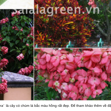
ra’
là cây có chùm lá bắc màu hồng rất đẹp. Để tham khảo thêm về đặ