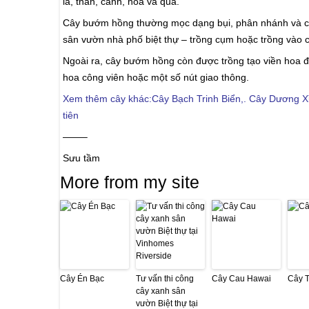
lá, thân, cành, hoa và quả.
Cây bướm hồng thường mọc dạng bụi, phân nhánh và có c
sân vườn nhà phố biệt thự – trồng cụm hoặc trồng vào 
Ngoài ra, cây bướm hồng còn được trồng tạo viền hoa đ
hoa công viên hoặc một số nút giao thông.
Xem thêm cây khác:
Cây Bạch Trinh Biển
,.
Cây Dương X
tiên
——–
Sưu tầm
More from my site
Cây Én Bạc
Tư vấn thi công
Cây Cau Hawai
Cây 
cây xanh sân
vườn Biệt thự tại