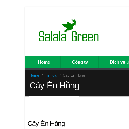
Home
Công ty
Dịch vụ
Home
Tin tức
Cây Én Hồng
Cây Én Hồng
Back to Bài viết
Cây Én Hồng