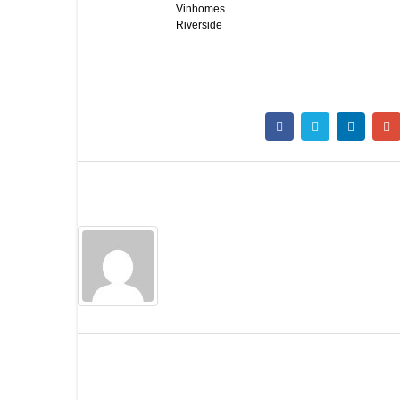
Vinhomes
Riverside
Share this post
Author
Admin
Trả lời