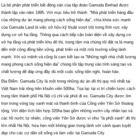
Là bộ phận phát triển bất động sản của tập đoàn Gamuda Berhad được
thành lập vào năm 1995. Với mục tiêu trở thành “Nhà phát triển hàng đầu
của những dự án mang phong cách sống hiện đại”, chìa khóa sức mạnh
của Gamuda Land là việc sở hữu kỹ thuật vượt trội trong lĩnh vực xây
dựng cơ sở hạ tầng. Thông qua cách tiếp cận toàn diện về xây dựng cơ
sở hạ tầng và phát triển khu đô thị, trọng tâm mà chúng tôi đặt ra là mang
đến một cộng đồng bền vững, phát triển và một môi trường sống lành
mạnh. Với sứ mệnh và cũng là cam kết tạo ra “Những ngôi nhà chất lượng
mang phong cách sống hiện đại” chúng tôi tập trung vào tính sáng tạo và
chất lượng để đáp ứng đầy đủ một cuộc sống tiện nghi, hoàn hảo.
Địa Điểm: Gamuda City là một trong những dự án đô thị quy mô nhất tại
Việt Nam trải rộng trên khuôn viên 500ha. Tọa lạc tại vị trí chiến lược cách
trung tâm thành phố Hà Nội cũ chỉ vài phút đi xe, Gamuda City được ôm
trọn trong vòng tay xanh mát và thanh bình của Công viên Yên Sở thoáng
rộng. Với diện tích liên hợp 320ha bao gồm những vườn cây nhân tạo và
các hồ nước tự nhiên, công viên Yên Sở được ví như “lá phổi xanh” đô thị
lớn nhất Hà Nội, hứa hẹn một không gian trong lành với cảnh quan tuyệt
đẹp cho các cư dân sẽ sống và làm việc tại Gamuda City