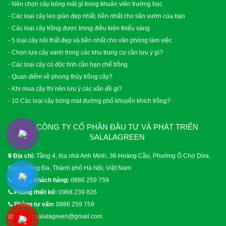
- Nên chọn cây bóng mát gì trong khuân viên trường học
- Các loại cây leo giàn đẹp nhất, bền nhất cho sân vườn của bạn
- Các loại cây trồng được trong điều kiện thiếu sáng
- 5 loại cây nội thất đẹp và bền nhất cho văn phòng làm việc
- Chọn lựa cây xanh trong các khu trung cư cần lưu ý gì?
- Các loại cây có độc tính cần hạn chế trồng
- Quan điểm về phong thủy trồng cây?
- Khi mua cây thì nên lưu ý các vấn đề gì?
- 10 Các loại cây bóng mát đường phố khuyến khích trồng?
CÔNG TY CỔ PHẦN ĐẦU TƯ VÀ PHÁT TRIỂN
SALALAGREEN
Địa chỉ:
Tầng 4, tòa nhà Anh Minh, 36 Hoàng Cầu, Phường Ô Chợ Dừa,
Quận Đống Đa, Thành phố Hà Nội, Việt Nam
Phòng khách hàng:
0886 259 759
Phòng thiết kế:
0968 239 826
Phòng tư vấn:
0886 259 759
Email:
salalagreen@gmail.com