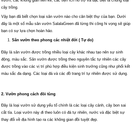
vườn, các không gian liền kề, các tiện ích hỗ trợ và đặc biệt là chủng loại
cây trồng.
Vậy bạn đã biết chọn loại sân vườn nào cho căn biệt thự của bạn. Dưới
đây là một số mẫu sân vườn SalalaGreen đã từng thi công hi vọng sẽ giúp
bạn có sự lựa chọn hoàn hảo.
Sân vườn theo phong các nhiệt đới ( Tự do)
Đây là sân vườn được trồng nhiều loại cây khác nhau tạo nên sự sinh
động, màu sắc. Sân vườn được trồng theo nguyên tắc tự nhiên các cây
được trồng vào các vị trí phù hợp điều kiện sinh trưởng cũng như phối kết
màu sắc đa dạng. Các loại đá và các đồ trang trí tự nhiên được sử dụng.
2. Vườn phong cách đồi tùng
Đây là loại vườn sử dụng yếu tố chính là các loại cây cảnh, cây bon sai
cắt tỉa. Loại vườn này đi theo luôn có đá tự nhiên, nước và đặc biệt sự
thay đổi về địa hình tạo ra các không gian đồi tuyệt đẹp.