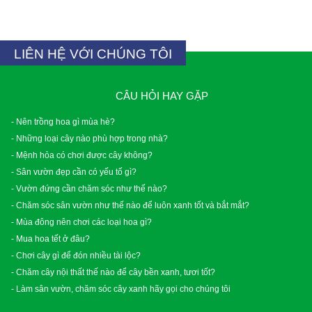
LIÊN HỆ VỚI CHÚNG TÔI
CÂU HỎI HAY GẶP
- Nên trồng hoa gì mùa hè?
- Những loại cây nào phù hợp trong nhà?
- Mệnh hỏa có chơi được cây không?
- Sân vườn đẹp cần có yếu tố gì?
- Vườn đứng cần chăm sóc như thế nào?
- Chăm sóc sân vườn như thế nào để luôn xanh tốt và bắt mắt?
- Mùa đông nên chơi các loại hoa gì?
- Mua hoa tết ở đâu?
- Chơi cây gì để đón nhiều tài lộc?
- Chăm cây nội thất thế nào để cây bền xanh, tươi tốt?
- Làm sân vườn, chăm sóc cây xanh hãy gọi cho chúng tôi