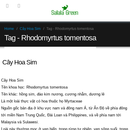
Home
Cây Hoa Sim
Tag -
Rhodomyrtus tomentosa
Tag - Rhodomyrtus tomentosa
Cây Hoa Sim
Cây Hoa Sim
Tên khoa học: Rhodomyrtus tomentosa
Tên khác: hồng sim, đào kim nương, cương nhẫm, dương lê
Là một loài thực vật có hoa thuộc họ Myrtaceae
Nguồn gốc bản địa ở khu vực nam và đông nam Á, từ Ấn Độ về phía đông
tới miền Nam Trung Quốc, Đài Loan và Philippines, và về phía nam tới
Malaysia và Sulawesi.
Loài này thường mọc ở ven biển, trong rừng tự nhiên, ven sông suối, trong