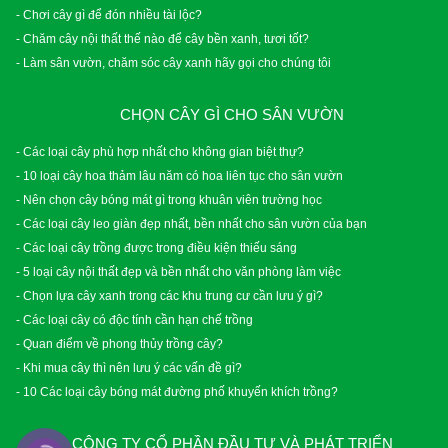
- Chơi cây gì để đón nhiều tài lộc?
- Chăm cây nội thất thế nào để cây bền xanh, tươi tốt?
- Làm sân vườn, chăm sóc cây xanh hãy gọi cho chúng tôi
CHỌN CÂY GÌ CHO SÂN VƯỜN
- Các loại cây phù hợp nhất cho không gian biệt thự?
- 10 loại cây hoa thảm lâu năm có hoa liên tục cho sân vườn
- Nên chọn cây bóng mát gì trong khuân viên trường học
- Các loại cây leo giàn đẹp nhất, bền nhất cho sân vườn của bạn
- Các loại cây trồng được trong điều kiện thiếu sáng
- 5 loại cây nội thất đẹp và bền nhất cho văn phòng làm việc
- Chọn lựa cây xanh trong các khu trung cư cần lưu ý gì?
- Các loại cây có độc tính cần hạn chế trồng
- Quan điểm về phong thủy trồng cây?
- Khi mua cây thì nên lưu ý các vấn đề gì?
- 10 Các loại cây bóng mát đường phố khuyến khích trồng?
CÔNG TY CỔ PHẦN ĐẦU TƯ VÀ PHÁT TRIỂN