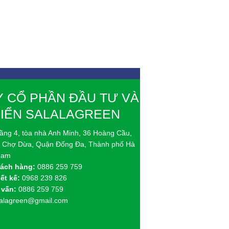
 CỔ PHẦN ĐẦU TƯ VÀ
RIỂN SALALAGREEN
ầng 4, tòa nhà Anh Minh, 36 Hoàng Cầu,
 Chợ Dừa, Quận Đống Đa, Thành phố Hà
 Nam
ách hàng:
0886 259 759
ết kế:
0968 239 826
 vấn:
0886 259 759
lalagreen@gmail.com