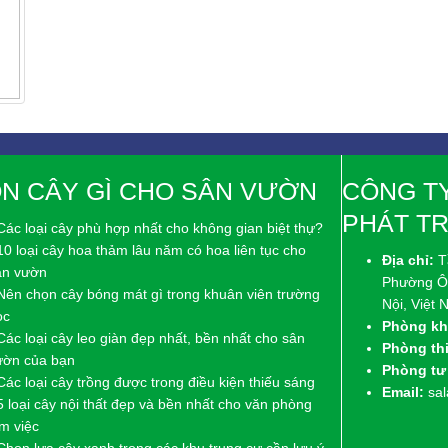
N CÂY GÌ CHO SÂN VƯỜN
CÔNG TY
PHÁT T
Các loại cây phù hợp nhất cho không gian biệt thự?
10 loại cây hoa thảm lâu năm có hoa liên tục cho
Địa chỉ:
T
ân vườn
Phường Ô
 Nên chọn cây bóng mát gì trong khuân viên trường
Nội, Việt
ọc
Phòng kh
Các loại cây leo giàn đẹp nhất, bền nhất cho sân
Phòng thi
ườn của bạn
Phòng tư
Các loại cây trồng được trong điều kiện thiếu sáng
Email:
sa
5 loại cây nội thất đẹp và bền nhất cho văn phòng
m việc