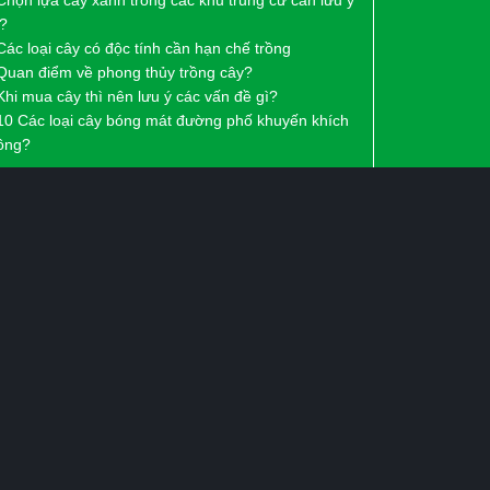
Chọn lựa cây xanh trong các khu trung cư cần lưu ý
ì?
Các loại cây có độc tính cần hạn chế trồng
 Quan điểm về phong thủy trồng cây?
Khi mua cây thì nên lưu ý các vấn đề gì?
 10 Các loại cây bóng mát đường phố khuyến khích
rồng?