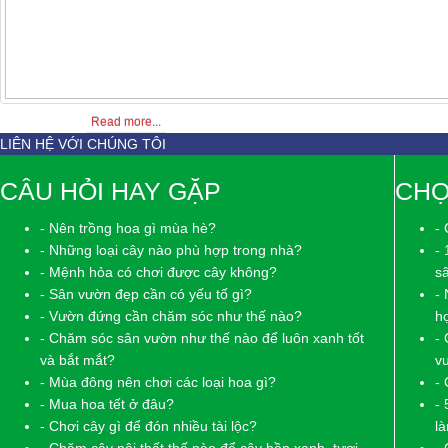
0 Comments
Read more...
LIÊN HỆ VỚI CHÚNG TÔI
CÂU HỎI HAY GẶP
CHỌ
- Nên trồng hoa gì mùa hè?
- 
- Những loại cây nào phù hợp trong nhà?
- 
- Mệnh hỏa có chơi được cây không?
s
- Sân vườn đẹp cần có yếu tố gì?
-
- Vườn đứng cần chăm sóc như thế nào?
h
- Chăm sóc sân vườn như thế nào để luôn xanh tốt
- 
và bắt mắt?
v
- Mùa đông nên chơi các loại hoa gì?
- 
- Mua hoa tết ở đâu?
- 
- Chơi cây gì để đón nhiều tài lộc?
là