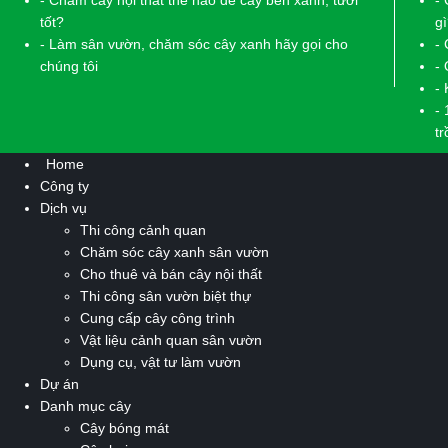
- Chăm cây nội thất thế nào để cây bền xanh, tươi
- 
tốt?
g
- Làm sân vườn, chăm sóc cây xanh hãy gọi cho
- 
chúng tôi
-
- 
-
t
Home
Công ty
Dịch vụ
Thi công cảnh quan
Chăm sóc cây xanh sân vườn
Cho thuê và bán cây nội thất
Thi công sân vườn biệt thự
Cung cấp cây công trình
Vật liệu cảnh quan sân vườn
Dụng cụ, vật tư làm vườn
Dự án
Danh mục cây
Cây bóng mát