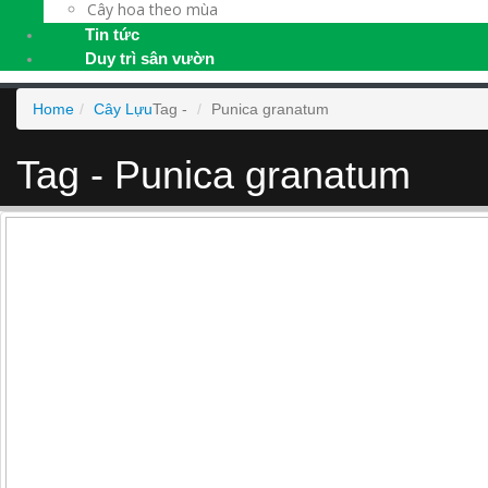
Cây hoa theo mùa
Tin tức
Duy trì sân vườn
Home
Cây Lựu
Tag -
Punica granatum
Tag - Punica granatum