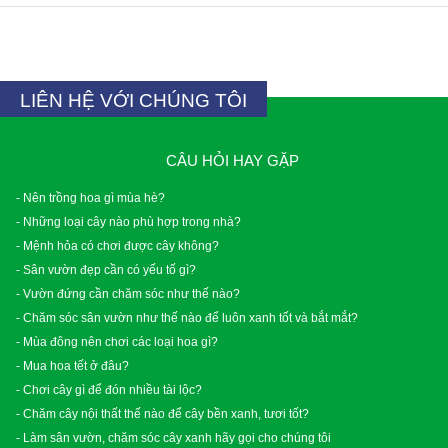
LIÊN HỆ VỚI CHÚNG TÔI
CÂU HỎI HAY GẶP
- Nên trồng hoa gì mùa hè?
- Những loại cây nào phù hợp trong nhà?
- Mệnh hỏa có chơi được cây không?
- Sân vườn đẹp cần có yếu tố gì?
- Vườn đứng cần chăm sóc như thế nào?
- Chăm sóc sân vườn như thế nào để luôn xanh tốt và bắt mắt?
- Mùa đông nên chơi các loại hoa gì?
- Mua hoa tết ở đâu?
- Chơi cây gì để đón nhiều tài lộc?
- Chăm cây nội thất thế nào để cây bền xanh, tươi tốt?
- Làm sân vườn, chăm sóc cây xanh hãy gọi cho chúng tôi