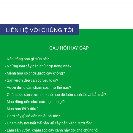
LIÊN HỆ VỚI CHÚNG TÔI
CÂU HỎI HAY GẶP
- Nên trồng hoa gì mùa hè?
- Những loại cây nào phù hợp trong nhà?
- Mệnh hỏa có chơi được cây không?
- Sân vườn đẹp cần có yếu tố gì?
- Vườn đứng cần chăm sóc như thế nào?
- Chăm sóc sân vườn như thế nào để luôn xanh tốt và bắt mắt?
- Mùa đông nên chơi các loại hoa gì?
- Mua hoa tết ở đâu?
- Chơi cây gì để đón nhiều tài lộc?
- Chăm cây nội thất thế nào để cây bền xanh, tươi tốt?
- Làm sân vườn, chăm sóc cây xanh hãy gọi cho chúng tôi