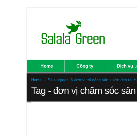
Home
Công ty
Dịch vụ
Home
Salalagreen là đơn vị thi công sân vườn đẹp tại H
Tag - đơn vị chăm sóc sâ