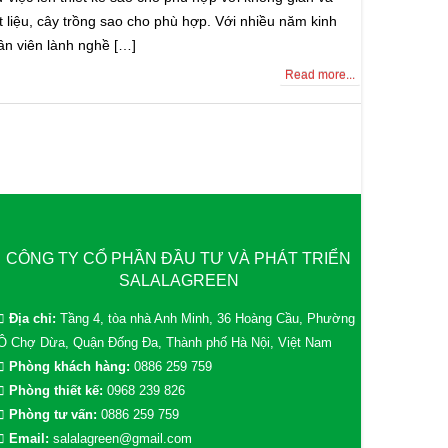
 liệu, cây trồng sao cho phù hợp. Với nhiều năm kinh
ân viên lành nghề […]
Read more...
CÔNG TY CỔ PHẦN ĐẦU TƯ VÀ PHÁT TRIỂN
SALALAGREEN
Địa chỉ:
Tầng 4, tòa nhà Anh Minh, 36 Hoàng Cầu, Phường
Ô Chợ Dừa, Quận Đống Đa, Thành phố Hà Nội, Việt Nam
Phòng khách hàng:
0886 259 759
Phòng thiết kế:
0968 239 826
Phòng tư vấn:
0886 259 759
Email:
salalagreen@gmail.com