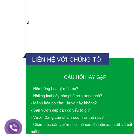
0 Comments
LIÊN HỆ VỚI CHÚNG TÔI
CÂU HỎI HAY GẶP
- Nên trồng hoa gì mùa hè?
- Những loại cây nào phù hợp trong nhà?
- Mệnh hỏa có chơi được cây không?
- Sân vườn đẹp cần có yếu tố gì?
- Vườn đứng cần chăm sóc như thế nào?
- Chăm sóc sân vườn như thế nào để luôn xanh tốt và bắt
mắt?