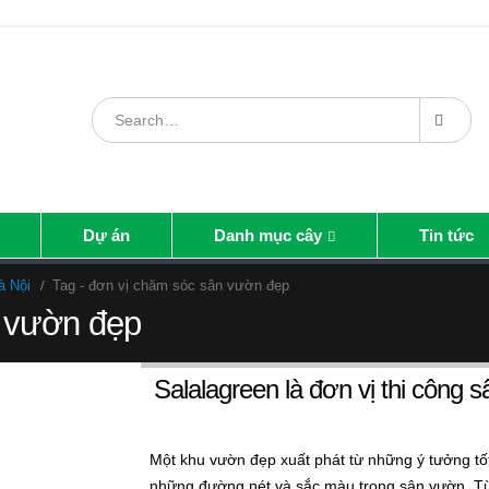
Dự án
Danh mục cây
Tin tức
à Nội
Tag -
đơn vị chăm sóc sân vườn đẹp
n vườn đẹp
Salalagreen là đơn vị thi công 
Một khu vườn đẹp xuất phát từ những ý tưởng tố
những đường nét và sắc màu trong sân vườn. Từ 