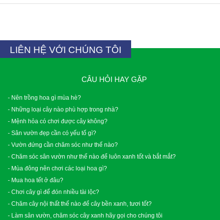
LIÊN HỆ VỚI CHÚNG TÔI
CÂU HỎI HAY GẶP
- Nên trồng hoa gì mùa hè?
- Những loại cây nào phù hợp trong nhà?
- Mệnh hỏa có chơi được cây không?
- Sân vườn đẹp cần có yếu tố gì?
- Vườn đứng cần chăm sóc như thế nào?
- Chăm sóc sân vườn như thế nào để luôn xanh tốt và bắt mắt?
- Mùa đông nên chơi các loại hoa gì?
- Mua hoa tết ở đâu?
- Chơi cây gì để đón nhiều tài lộc?
- Chăm cây nội thất thế nào để cây bền xanh, tươi tốt?
- Làm sân vườn, chăm sóc cây xanh hãy gọi cho chúng tôi