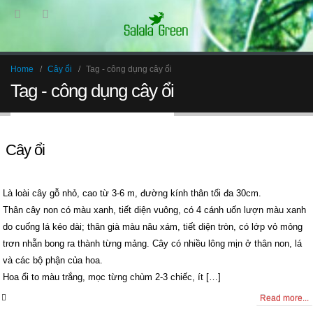
Home
Cây ổi
Tag -
công dụng cây ổi
Tag - công dụng cây ổi
Cây ổi
Là loài cây gỗ nhỏ, cao từ 3-6 m, đường kính thân tối đa 30cm.
Thân cây non có màu xanh, tiết diện vuông, có 4 cánh uốn lượn màu xanh
do cuống lá kéo dài; thân già màu nâu xám, tiết diện tròn, có lớp vỏ mỏng
trơn nhẵn bong ra thành từng mảng. Cây có nhiều lông mịn ở thân non, lá
và các bộ phận của hoa.
Hoa ổi to màu trắng, mọc từng chùm 2-3 chiếc, ít […]
0 Comments
Read more...