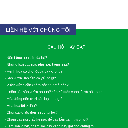
LIÊN HỆ VỚI CHÚNG TÔI
CÂU HỎI HAY GẶP
- Nên trồng hoa gì mùa hè?
- Những loại cây nào phù hợp trong nhà?
- Mệnh hỏa có chơi được cây không?
- Sân vườn đẹp cần có yếu tố gì?
- Vườn đứng cần chăm sóc như thế nào?
- Chăm sóc sân vườn như thế nào để luôn xanh tốt và bắt mắt?
- Mùa đông nên chơi các loại hoa gì?
- Mua hoa tết ở đâu?
- Chơi cây gì để đón nhiều tài lộc?
- Chăm cây nội thất thế nào để cây bền xanh, tươi tốt?
- Làm sân vườn, chăm sóc cây xanh hãy gọi cho chúng tôi