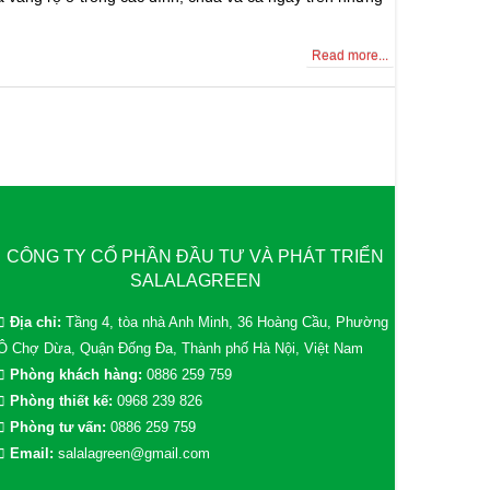
Read more...
CÔNG TY CỔ PHẦN ĐẦU TƯ VÀ PHÁT TRIỂN
SALALAGREEN
Địa chỉ:
Tầng 4, tòa nhà Anh Minh, 36 Hoàng Cầu, Phường
Ô Chợ Dừa, Quận Đống Đa, Thành phố Hà Nội, Việt Nam
Phòng khách hàng:
0886 259 759
Phòng thiết kế:
0968 239 826
Phòng tư vấn:
0886 259 759
Email:
salalagreen@gmail.com