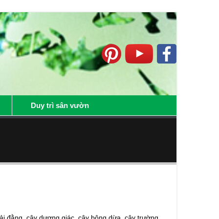
Duy trì sân vườn
ải đằng, cây dương giác, cây bông dừa, cây trường