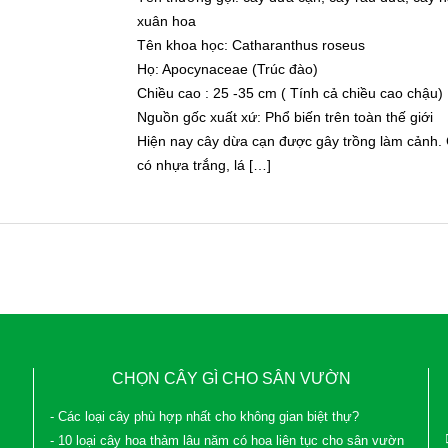
xuân hoa
Tên khoa học: Catharanthus roseus
Họ: Apocynaceae (Trúc đào)
Chiều cao : 25 -35 cm ( Tính cả chiều cao chậu)
Nguồn gốc xuất xứ: Phổ biến trên toàn thế giới
Hiện nay cây dừa cạn được gây trồng làm cảnh. 
có nhựa trắng, lá […]
CHỌN CÂY GÌ CHO SÂN VƯỜN
- Các loại cây phù hợp nhất cho không gian biệt thự?
- 10 loại cây hoa thảm lâu năm có hoa liên tục cho sân vườn