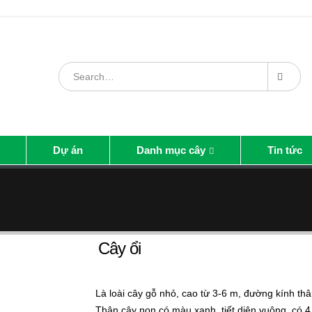
Dự án
Danh mục cây
Tin tức
Cây ổi
Là loài cây gỗ nhỏ, cao từ 3-6 m, đường kính thâ
Thân cây non có màu xanh, tiết diện vuông, có 4