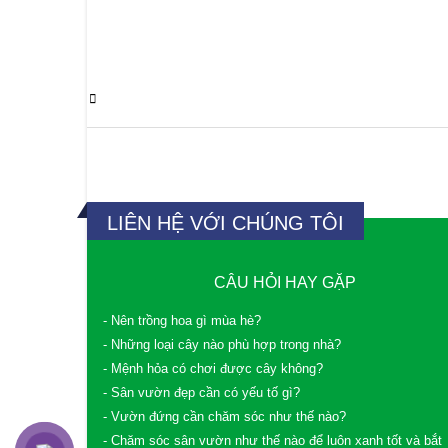
0 Comments
LIÊN HỆ VỚI CHÚNG TÔI
CÂU HỎI HAY GẶP
- Nên trồng hoa gì mùa hè?
- Những loại cây nào phù hợp trong nhà?
- Mệnh hỏa có chơi được cây không?
- Sân vườn đẹp cần có yếu tố gì?
- Vườn đứng cần chăm sóc như thế nào?
- Chăm sóc sân vườn như thế nào để luôn xanh tốt và bắt