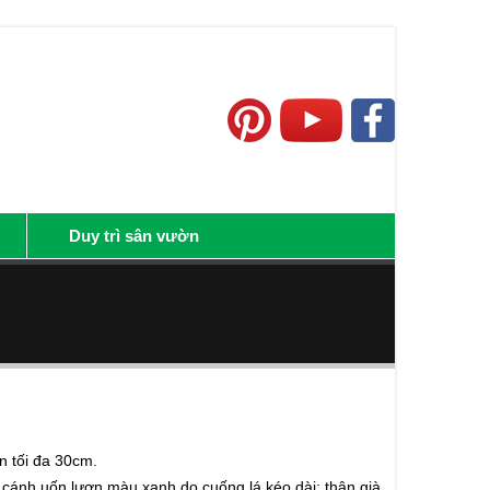
Duy trì sân vườn
n tối đa 30cm.
 cánh uốn lượn màu xanh do cuống lá kéo dài; thân già