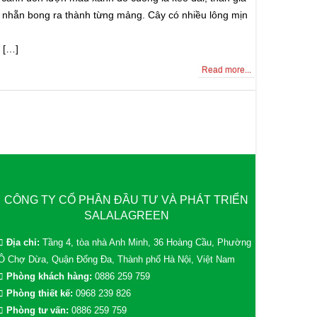
n nhẵn bong ra thành từng mảng. Cây có nhiều lông mịn
 […]
Read more...
CÔNG TY CỔ PHẦN ĐẦU TƯ VÀ PHÁT TRIỂN
SALALAGREEN
Địa chỉ:
Tầng 4, tòa nhà Anh Minh, 36 Hoàng Cầu, Phường
Ô Chợ Dừa, Quận Đống Đa, Thành phố Hà Nội, Việt Nam
Phòng khách hàng:
0886 259 759
Phòng thiết kế:
0968 239 826
Phòng tư vấn:
0886 259 759