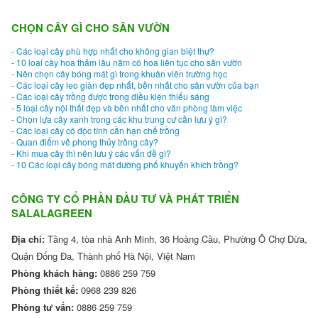
CHỌN CÂY GÌ CHO SÂN VƯỜN
- Các loại cây phù hợp nhất cho không gian biệt thự?
- 10 loại cây hoa thảm lâu năm có hoa liên tục cho sân vườn
- Nên chọn cây bóng mát gì trong khuân viên trường học
- Các loại cây leo giàn đẹp nhất, bền nhất cho sân vườn của bạn
- Các loại cây trồng được trong điều kiện thiếu sáng
- 5 loại cây nội thất đẹp và bền nhất cho văn phòng làm việc
- Chọn lựa cây xanh trong các khu trung cư cần lưu ý gì?
- Các loại cây có độc tính cần hạn chế trồng
- Quan điểm về phong thủy trồng cây?
- Khi mua cây thì nên lưu ý các vấn đề gì?
- 10 Các loại cây bóng mát đường phố khuyến khích trồng?
CÔNG TY CỔ PHẦN ĐẦU TƯ VÀ PHÁT TRIỂN
SALALAGREEN
Địa chỉ:
Tầng 4, tòa nhà Anh Minh, 36 Hoàng Cầu, Phường Ô Chợ Dừa,
Quận Đống Đa, Thành phố Hà Nội, Việt Nam
Phòng khách hàng:
0886 259 759
Phòng thiết kế:
0968 239 826
Phòng tư vấn:
0886 259 759