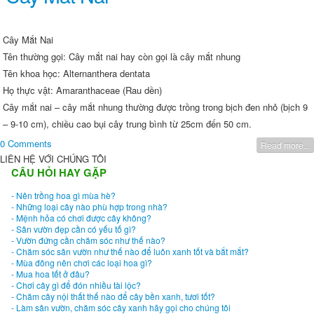
Cây Mắt Nai
Tên thường gọi: Cây mắt nai hay còn gọi là cây mắt nhung
Tên khoa học: Alternanthera dentata
Họ thực vật: Amaranthaceae (Rau dền)
Cây mắt nai – cây mắt nhung thường được trồng trong bịch đen nhỏ (bịch 9
– 9-10 cm), chiều cao bụi cây trung bình từ 25cm đến 50 cm.
0 Comments
Read more...
LIÊN HỆ VỚI CHÚNG TÔI
CÂU HỎI HAY GẶP
- Nên trồng hoa gì mùa hè?
- Những loại cây nào phù hợp trong nhà?
- Mệnh hỏa có chơi được cây không?
- Sân vườn đẹp cần có yếu tố gì?
- Vườn đứng cần chăm sóc như thế nào?
- Chăm sóc sân vườn như thế nào để luôn xanh tốt và bắt mắt?
- Mùa đông nên chơi các loại hoa gì?
- Mua hoa tết ở đâu?
- Chơi cây gì để đón nhiều tài lộc?
- Chăm cây nội thất thế nào để cây bền xanh, tươi tốt?
- Làm sân vườn, chăm sóc cây xanh hãy gọi cho chúng tôi