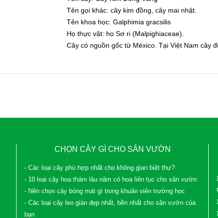
Tên gọi khác: cây kim đồng, cây mai nhật.
Tên khoa học: Galphimia gracsilis
Họ thực vật: họ Sơ ri (Malpighiaceae).
Cây có nguồn gốc từ México. Tại Việt Nam cây đ
CHỌN CÂY GÌ CHO SÂN VƯỜN
- Các loại cây phù hợp nhất cho không gian biệt thự?
- 10 loại cây hoa thảm lâu năm có hoa liên tục cho sân vườn
- Nên chọn cây bóng mát gì trong khuân viên trường học
- Các loại cây leo giàn đẹp nhất, bền nhất cho sân vườn của
bạn