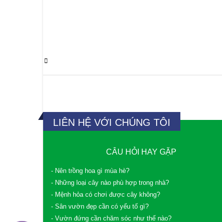
0 Comments
LIÊN HỆ VỚI CHÚNG TÔI
CÂU HỎI HAY GẶP
- Nên trồng hoa gì mùa hè?
- Những loại cây nào phù hợp trong nhà?
- Mệnh hỏa có chơi được cây không?
- Sân vườn đẹp cần có yếu tố gì?
- Vườn đứng cần chăm sóc như thế nào?