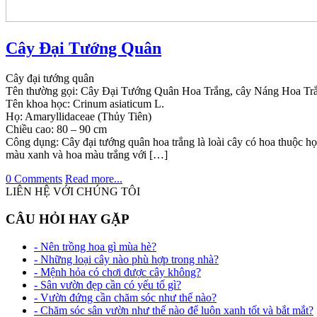
Cây Đại Tướng Quân
Cây đại tướng quân
Tên thường gọi: Cây Đại Tướng Quân Hoa Trắng, cây Náng Hoa Tr
Tên khoa học: Crinum asiaticum L.
Họ: Amaryllidaceae (Thủy Tiên)
Chiều cao: 80 – 90 cm
Công dụng: Cây đại tướng quân hoa trắng là loài cây có hoa thuộc họ
màu xanh và hoa màu trắng với […]
0 Comments
Read more...
LIÊN HỆ VỚI CHÚNG TÔI
CÂU HỎI HAY GẶP
- Nên trồng hoa gì mùa hè?
- Những loại cây nào phù hợp trong nhà?
- Mệnh hỏa có chơi được cây không?
- Sân vườn đẹp cần có yếu tố gì?
- Vườn đứng cần chăm sóc như thế nào?
- Chăm sóc sân vườn như thế nào để luôn xanh tốt và bắt mắt?