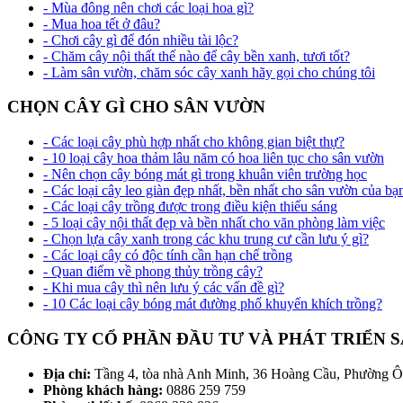
- Mùa đông nên chơi các loại hoa gì?
- Mua hoa tết ở đâu?
- Chơi cây gì để đón nhiều tài lộc?
- Chăm cây nội thất thế nào để cây bền xanh, tươi tốt?
- Làm sân vườn, chăm sóc cây xanh hãy gọi cho chúng tôi
CHỌN CÂY GÌ CHO SÂN VƯỜN
- Các loại cây phù hợp nhất cho không gian biệt thự?
- 10 loại cây hoa thảm lâu năm có hoa liên tục cho sân vườn
- Nên chọn cây bóng mát gì trong khuân viên trường học
- Các loại cây leo giàn đẹp nhất, bền nhất cho sân vườn của bạ
- Các loại cây trồng được trong điều kiện thiếu sáng
- 5 loại cây nội thất đẹp và bền nhất cho văn phòng làm việc
- Chọn lựa cây xanh trong các khu trung cư cần lưu ý gì?
- Các loại cây có độc tính cần hạn chế trồng
- Quan điểm về phong thủy trồng cây?
- Khi mua cây thì nên lưu ý các vấn đề gì?
- 10 Các loại cây bóng mát đường phố khuyến khích trồng?
CÔNG TY CỔ PHẦN ĐẦU TƯ VÀ PHÁT TRIỂN
Địa chỉ:
Tầng 4, tòa nhà Anh Minh, 36 Hoàng Cầu, Phường 
Phòng khách hàng:
0886 259 759