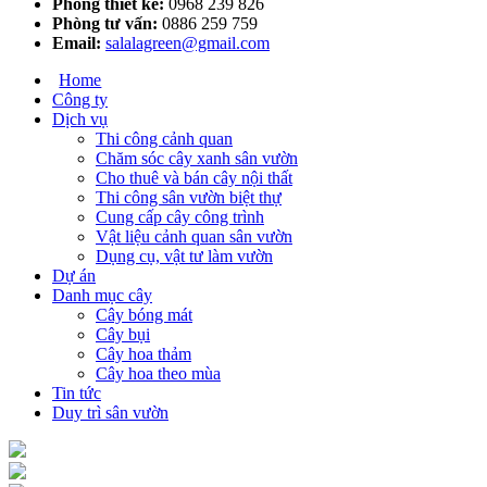
Phòng thiết kế:
0968 239 826
Phòng tư vấn:
0886 259 759
Email:
salalagreen@gmail.com
Home
Công ty
Dịch vụ
Thi công cảnh quan
Chăm sóc cây xanh sân vườn
Cho thuê và bán cây nội thất
Thi công sân vườn biệt thự
Cung cấp cây công trình
Vật liệu cảnh quan sân vườn
Dụng cụ, vật tư làm vườn
Dự án
Danh mục cây
Cây bóng mát
Cây bụi
Cây hoa thảm
Cây hoa theo mùa
Tin tức
Duy trì sân vườn