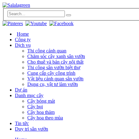
Home
Công ty
Dịch vụ
Thi công cảnh quan
Chăm sóc cây xanh sân vườn
Cho thuê và bán cây nội thất
Thi công sân vườn biệt thự
Cung cấp cây công trình
Vật liệu cảnh quan sân vườn
Dụng cụ, vật tư làm vườn
Dự án
Danh mục cây
Cây bóng mát
Cây bụi
Cây hoa thảm
Cây hoa theo mùa
Tin tức
Duy trì sân vườn