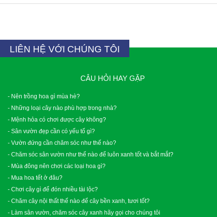
LIÊN HỆ VỚI CHÚNG TÔI
CÂU HỎI HAY GẶP
- Nên trồng hoa gì mùa hè?
- Những loại cây nào phù hợp trong nhà?
- Mệnh hỏa có chơi được cây không?
- Sân vườn đẹp cần có yếu tố gì?
- Vườn đứng cần chăm sóc như thế nào?
- Chăm sóc sân vườn như thế nào để luôn xanh tốt và bắt mắt?
- Mùa đông nên chơi các loại hoa gì?
- Mua hoa tết ở đâu?
- Chơi cây gì để đón nhiều tài lộc?
- Chăm cây nội thất thế nào để cây bền xanh, tươi tốt?
- Làm sân vườn, chăm sóc cây xanh hãy gọi cho chúng tôi