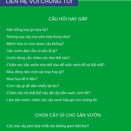
LIÊN HỆ VỚI CHÚNG TÔI
CÂU HỎI HAY GẶP
- Nên trồng hoa gì mùa hè?
- Những loại cây nào phù hợp trong nhà?
- Mệnh hỏa có chơi được cây không?
- Sân vườn đẹp cần có yếu tố gì?
- Vườn đứng cần chăm sóc như thế nào?
- Chăm sóc sân vườn như thế nào để luôn xanh tốt và bắt mắt?
- Mùa đông nên chơi các loại hoa gì?
- Mua hoa tết ở đâu?
- Chơi cây gì để đón nhiều tài lộc?
- Chăm cây nội thất thế nào để cây bền xanh, tươi tốt?
- Làm sân vườn, chăm sóc cây xanh hãy gọi cho chúng tôi
CHỌN CÂY GÌ CHO SÂN VƯỜN
- Các loại cây phù hợp nhất cho không gian biệt thự?