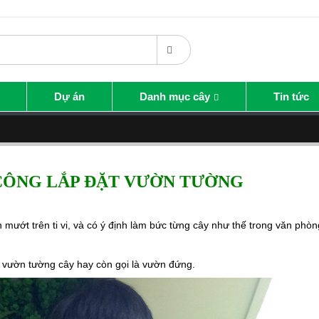
Dự án
Danh mục cây
Tin tức
 CÔNG LẮP ĐẶT VƯỜN TƯỜNG
mướt trên ti vi, và có ý định làm bức từng cây như thế trong văn phòn
ì
vườn tường cây
hay còn gọi là
vườn đứng
.