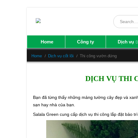
Home
Công ty
Dịch vụ
Home
Dịch vụ cốt lõi
Thi công vườn đứng
DỊCH VỤ THI
Bạn đã từng thấy những
mảng tường cây
đẹp và xanh 
sạn hay nhà của bạn.
Salala Green cung cấp dịch vụ thi công lắp đặt bảo tr