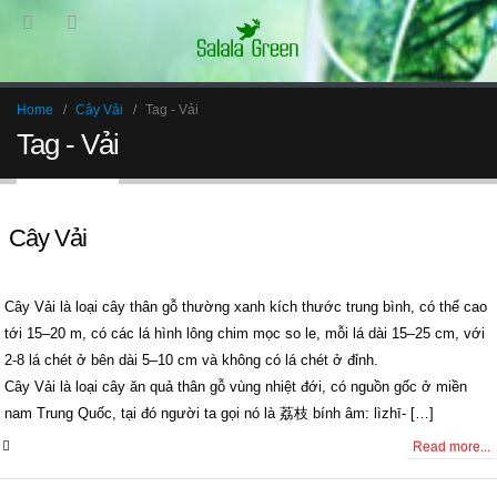
Home
Cây Vải
Tag -
Vải
Tag - Vải
Cây Vải
Cây Vải là loại cây thân gỗ thường xanh kích thước trung bình, có thể cao
tới 15–20 m, có các lá hình lông chim mọc so le, mỗi lá dài 15–25 cm, với
2-8 lá chét ở bên dài 5–10 cm và không có lá chét ở đỉnh.
Cây Vải là loại cây ăn quả thân gỗ vùng nhiệt đới, có nguồn gốc ở miền
nam Trung Quốc, tại đó người ta gọi nó là 荔枝 bính âm: lìzhī- […]
0 Comments
Read more...