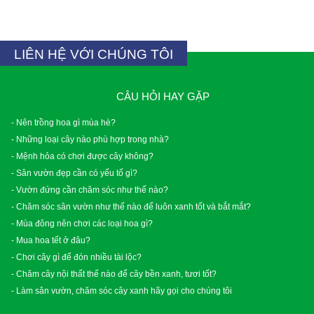
LIÊN HỆ VỚI CHÚNG TÔI
CÂU HỎI HAY GẶP
- Nên trồng hoa gì mùa hè?
- Những loại cây nào phù hợp trong nhà?
- Mệnh hỏa có chơi được cây không?
- Sân vườn đẹp cần có yếu tố gì?
- Vườn đứng cần chăm sóc như thế nào?
- Chăm sóc sân vườn như thế nào để luôn xanh tốt và bắt mắt?
- Mùa đông nên chơi các loại hoa gì?
- Mua hoa tết ở đâu?
- Chơi cây gì để đón nhiều tài lộc?
- Chăm cây nội thất thế nào để cây bền xanh, tươi tốt?
- Làm sân vườn, chăm sóc cây xanh hãy gọi cho chúng tôi