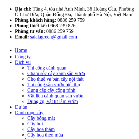
Địa chỉ:
Tầng 4, tòa nhà Anh Minh, 36 Hoàng Cầu, Phường
Ô Chợ Dừa, Quận Đống Đa, Thành phố Hà Nội, Việt Nam
Phòng khách hàng:
0886 259 759
Phòng thiết kế:
0968 239 826
Phòng tư vấn:
0886 259 759
Email:
salalagreen@gmail.com
Home
Công ty
Dịch vụ
Thi công cảnh quan
Chăm sóc cây xanh sân vườn
Cho thuê và bán cây nội thất
Thi công sân vườn biệt thự
Cung cấp cây công trình
Vật liệu cảnh quan sân vườn
Dụng cụ, vật tư làm vườn
Dự án
Danh mục cây
Cây bóng mát
Cây bụi
Cây hoa thảm
Cây hoa theo mùa