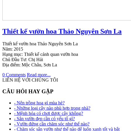
Thiết kế vườn hoa Thảo Nguyên Sơn La
Thiết kế vườn hoa Thảo Nguyên Sơn La
Năm: 2015
Hạng mục: Thiết kế cảnh quan vườn hoa
Chủ Đầu Tư: Chị Hải
Địa điểm: Mộc Châu, Sơn La
0 Comments
Read more...
LIÊN HỆ VỚI CHÚNG TÔI
CÂU HỎI HAY GẶP
- Nên trồng hoa gì mùa hè?
- Những loại cây nào phù hợp trong nhà?
- Mệnh hỏa có chơi được cây không?
- Sân vườn đẹp cần có yếu tố gì?
- Vườn đứng cần chăm sóc như thế nào?
- Chăm sóc sân vườn như thế nào để luôn xanh tốt và bắt