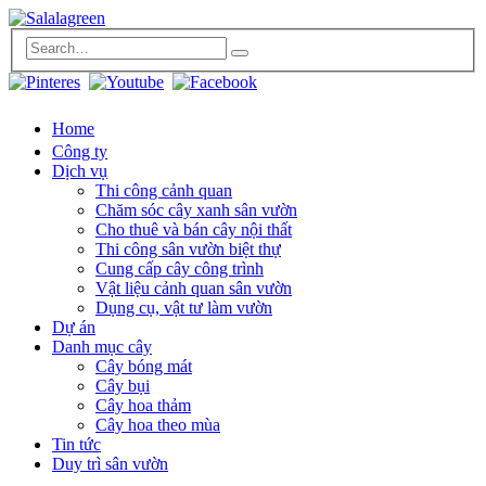
Home
Công ty
Dịch vụ
Thi công cảnh quan
Chăm sóc cây xanh sân vườn
Cho thuê và bán cây nội thất
Thi công sân vườn biệt thự
Cung cấp cây công trình
Vật liệu cảnh quan sân vườn
Dụng cụ, vật tư làm vườn
Dự án
Danh mục cây
Cây bóng mát
Cây bụi
Cây hoa thảm
Cây hoa theo mùa
Tin tức
Duy trì sân vườn