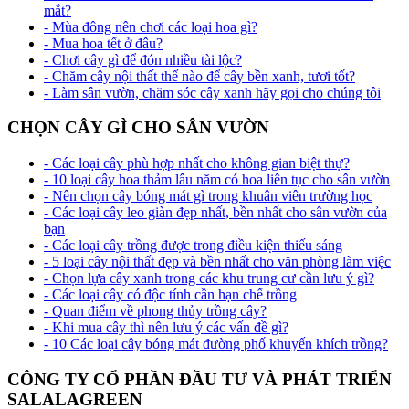
mắt?
- Mùa đông nên chơi các loại hoa gì?
- Mua hoa tết ở đâu?
- Chơi cây gì để đón nhiều tài lộc?
- Chăm cây nội thất thế nào để cây bền xanh, tươi tốt?
- Làm sân vườn, chăm sóc cây xanh hãy gọi cho chúng tôi
CHỌN CÂY GÌ CHO SÂN VƯỜN
- Các loại cây phù hợp nhất cho không gian biệt thự?
- 10 loại cây hoa thảm lâu năm có hoa liên tục cho sân vườn
- Nên chọn cây bóng mát gì trong khuân viên trường học
- Các loại cây leo giàn đẹp nhất, bền nhất cho sân vườn của
bạn
- Các loại cây trồng được trong điều kiện thiếu sáng
- 5 loại cây nội thất đẹp và bền nhất cho văn phòng làm việc
- Chọn lựa cây xanh trong các khu trung cư cần lưu ý gì?
- Các loại cây có độc tính cần hạn chế trồng
- Quan điểm về phong thủy trồng cây?
- Khi mua cây thì nên lưu ý các vấn đề gì?
- 10 Các loại cây bóng mát đường phố khuyến khích trồng?
CÔNG TY CỔ PHẦN ĐẦU TƯ VÀ PHÁT TRIỂN
SALALAGREEN