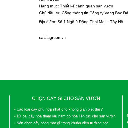
Hạng mục: Thiết kế cảnh quan sân vườn
Chủ đầu tư: Cổng thông tin Công ty Vàng Bạc Đ
Địa điểm: Số 1 Ngõ 9 Đặng Thai Mai – Tây Hồ –
——
salalagreen.vn
CHỌN CÂY GÌ CHO SÂN VƯỜN
- Các loại cây phù hợp nhất cho không gian biệt thự?
- 10 loại cây hoa thảm lâu năm có hoa liên tục cho sân vườn
- Nên chọn cây bóng mát gì trong khuân viên trường học