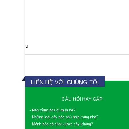
0 Comments
LIÊN HỆ VỚI CHÚNG TÔI
CÂU HỎI HAY GẶP
- Nên trồng hoa gì mùa hè?
- Những loại cây nào phù hợp trong nhà?
- Mệnh hỏa có chơi được cây không?