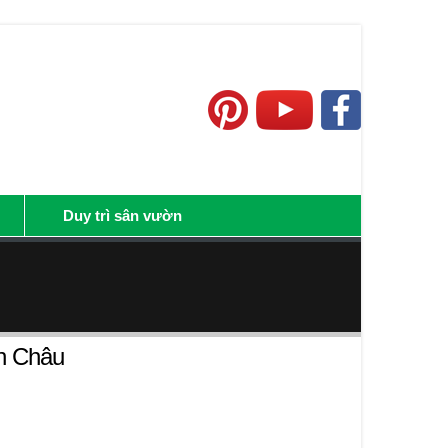
Duy trì sân vườn
nh Châu