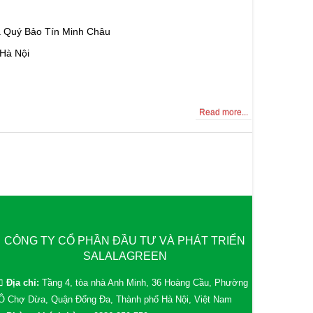
á Quý Bảo Tín Minh Châu
 Hà Nội
Read more...
CÔNG TY CỔ PHẦN ĐẦU TƯ VÀ PHÁT TRIỂN
SALALAGREEN
Địa chỉ:
Tầng 4, tòa nhà Anh Minh, 36 Hoàng Cầu, Phường
Ô Chợ Dừa, Quận Đống Đa, Thành phố Hà Nội, Việt Nam