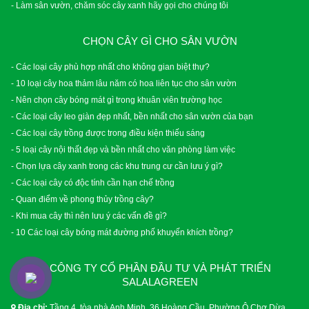
- Làm sân vườn, chăm sóc cây xanh hãy gọi cho chúng tôi
CHỌN CÂY GÌ CHO SÂN VƯỜN
- Các loại cây phù hợp nhất cho không gian biệt thự?
- 10 loại cây hoa thảm lâu năm có hoa liên tục cho sân vườn
- Nên chọn cây bóng mát gì trong khuân viên trường học
- Các loại cây leo giàn đẹp nhất, bền nhất cho sân vườn của bạn
- Các loại cây trồng được trong điều kiện thiếu sáng
- 5 loại cây nội thất đẹp và bền nhất cho văn phòng làm việc
- Chọn lựa cây xanh trong các khu trung cư cần lưu ý gì?
- Các loại cây có độc tính cần hạn chế trồng
- Quan điểm về phong thủy trồng cây?
- Khi mua cây thì nên lưu ý các vấn đề gì?
- 10 Các loại cây bóng mát đường phố khuyến khích trồng?
CÔNG TY CỔ PHẦN ĐẦU TƯ VÀ PHÁT TRIỂN
SALALAGREEN
Địa chỉ:
Tầng 4, tòa nhà Anh Minh, 36 Hoàng Cầu, Phường Ô Chợ Dừa,