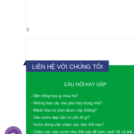
0 Comments
LIÊN HỆ VỚI CHÚNG TÔI
CÂU HỎI HAY GẶP
- Nên trồng hoa gì mùa hè?
- Những loại cây nào phù hợp trong nhà?
- Mệnh hỏa có chơi được cây không?
- Sân vườn đẹp cần có yếu tố gì?
- Vườn đứng cần chăm sóc như thế nào?
- Chăm sóc sân vườn như thế nào để luôn xanh tốt và bắt