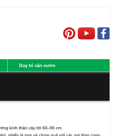
Duy trì sân vườn
ường kính thân cây tới 60–90 cm.
ỏ, phiến lá non và chùm quả với các sợi lông cong