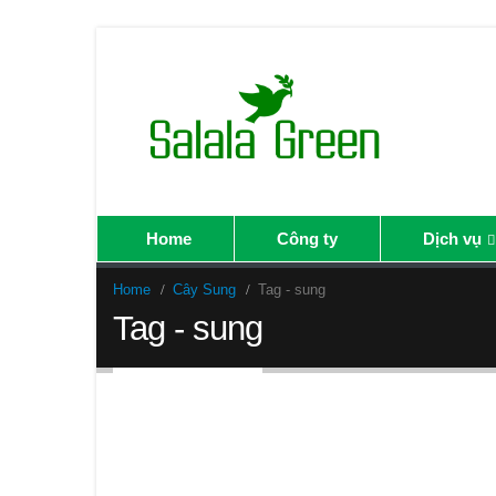
Home
Công ty
Dịch vụ
Home
Cây Sung
Tag -
sung
Tag - sung