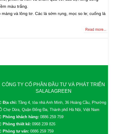
mềm màu trắng.
 màng và lông tơ. Các lá sớm rụng, mọc so le; cuống lá
Read more...
CÔNG TY CỔ PHẦN ĐẦU TƯ VÀ PHÁT TRIỂN
SALALAGREEN
Địa chỉ:
Tầng 4, tòa nhà Anh Minh, 36 Hoàng Cầu, Phường
Ô Chợ Dừa, Quận Đống Đa, Thành phố Hà Nội, Việt Nam
Phòng khách hàng:
0886 259 759
Phòng thiết kế:
0968 239 826
Phòng tư vấn:
0886 259 759