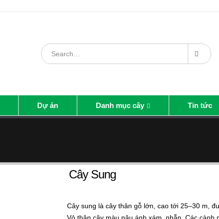
Dự án
Danh mục cây
Tin tức
Cây Sung
Cây sung là cây thân gỗ lớn, cao tới 25–30 m, đ
Vỏ thân cây màu nâu ánh xám, nhẵn. Các cành nh