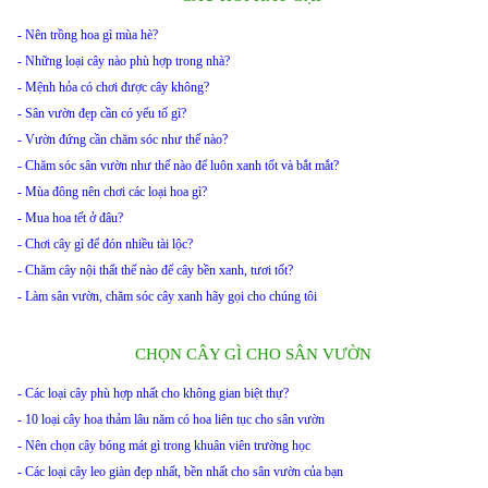
- Nên trồng hoa gì mùa hè?
- Những loại cây nào phù hợp trong nhà?
- Mệnh hỏa có chơi được cây không?
- Sân vườn đẹp cần có yếu tố gì?
- Vườn đứng cần chăm sóc như thế nào?
- Chăm sóc sân vườn như thế nào để luôn xanh tốt và bắt mắt?
- Mùa đông nên chơi các loại hoa gì?
- Mua hoa tết ở đâu?
- Chơi cây gì để đón nhiều tài lộc?
- Chăm cây nội thất thế nào để cây bền xanh, tươi tốt?
- Làm sân vườn, chăm sóc cây xanh hãy gọi cho chúng tôi
CHỌN CÂY GÌ CHO SÂN VƯỜN
- Các loại cây phù hợp nhất cho không gian biệt thự?
- 10 loại cây hoa thảm lâu năm có hoa liên tục cho sân vườn
- Nên chọn cây bóng mát gì trong khuân viên trường học
- Các loại cây leo giàn đẹp nhất, bền nhất cho sân vườn của bạn