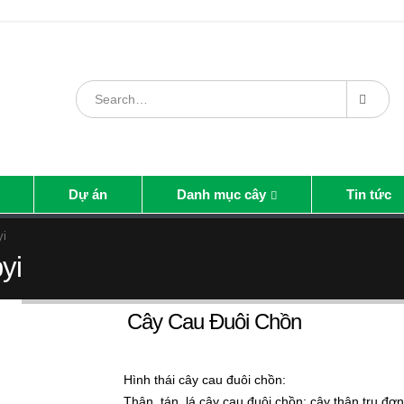
Dự án
Danh mục cây
Tin tức
yi
yi
Cây Cau Đuôi Chồn
Hình thái cây cau đuôi chồn:
Thân, tán, lá cây cau đuôi chồn: cây thân trụ đơ