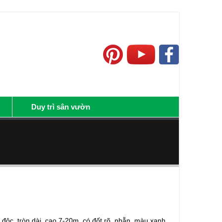
Duy trì sân vườn
n độc, tròn dài, cao 7-20m, có đốt rõ, nhẵn, màu xanh