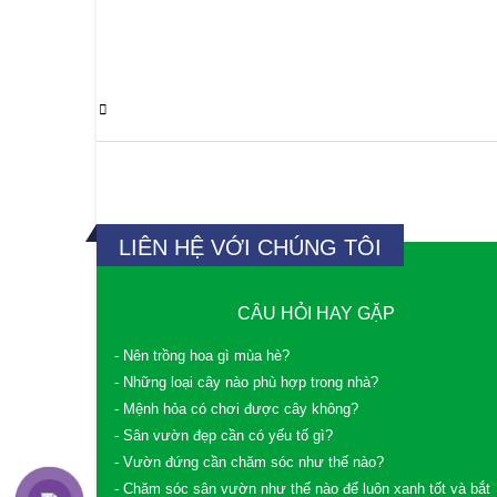
0 Comments
LIÊN HỆ VỚI CHÚNG TÔI
CÂU HỎI HAY GẶP
- Nên trồng hoa gì mùa hè?
- Những loại cây nào phù hợp trong nhà?
- Mệnh hỏa có chơi được cây không?
- Sân vườn đẹp cần có yếu tố gì?
- Vườn đứng cần chăm sóc như thế nào?
- Chăm sóc sân vườn như thế nào để luôn xanh tốt và bắt