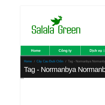
Home
Công ty
Dịch vụ
Home
Cây Cau Đuôi Chồn
Tag -
Normanbya Normanb
Tag - Normanbya Normanb