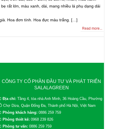
 bẹ rất lớn, màu xanh, dài, mang nhiều lá phụ dạng dải
già. Hoa đơn tính. Hoa đực màu trắng. […]
Read more...
CÔNG TY CỔ PHẦN ĐẦU TƯ VÀ PHÁT TRIỂN
SALALAGREEN
Địa chỉ:
Tầng 4, tòa nhà Anh Minh, 36 Hoàng Cầu, Phường
Ô Chợ Dừa, Quận Đống Đa, Thành phố Hà Nội, Việt Nam
Phòng khách hàng:
0886 259 759
Phòng thiết kế:
0968 239 826
Phòng tư vấn:
0886 259 759