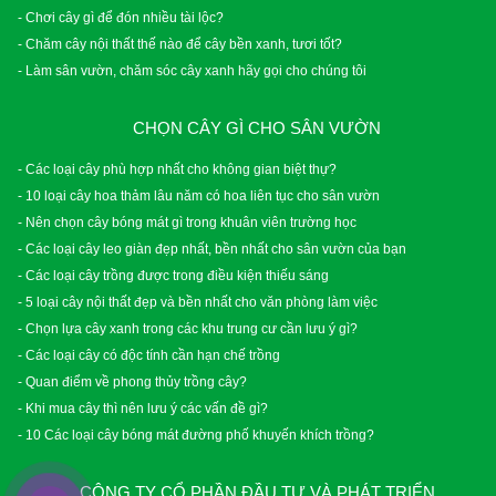
- Chơi cây gì để đón nhiều tài lộc?
- Chăm cây nội thất thế nào để cây bền xanh, tươi tốt?
- Làm sân vườn, chăm sóc cây xanh hãy gọi cho chúng tôi
CHỌN CÂY GÌ CHO SÂN VƯỜN
- Các loại cây phù hợp nhất cho không gian biệt thự?
- 10 loại cây hoa thảm lâu năm có hoa liên tục cho sân vườn
- Nên chọn cây bóng mát gì trong khuân viên trường học
- Các loại cây leo giàn đẹp nhất, bền nhất cho sân vườn của bạn
- Các loại cây trồng được trong điều kiện thiếu sáng
- 5 loại cây nội thất đẹp và bền nhất cho văn phòng làm việc
- Chọn lựa cây xanh trong các khu trung cư cần lưu ý gì?
- Các loại cây có độc tính cần hạn chế trồng
- Quan điểm về phong thủy trồng cây?
- Khi mua cây thì nên lưu ý các vấn đề gì?
- 10 Các loại cây bóng mát đường phố khuyến khích trồng?
CÔNG TY CỔ PHẦN ĐẦU TƯ VÀ PHÁT TRIỂN