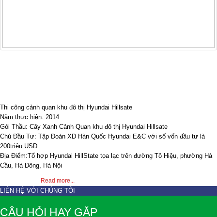
Thi công cảnh quan khu đô thị Hyundai
Hillsate
Thi công cảnh quan khu đô thị Hyundai Hillsate
Năm thực hiện: 2014
Gói Thầu: Cây Xanh Cảnh Quan khu đô thị Hyundai Hillsate
Chủ Đầu Tư: Tập Đoàn XD Hàn Quốc Hyundai E&C với số vốn đầu tư là
200triệu USD
Địa Điểm:Tổ hợp Hyundai HillState tọa lạc trên đường Tô Hiệu, phường Hà
Cầu, Hà Đông, Hà Nội
0 Comments
Read more...
LIÊN HỆ VỚI CHÚNG TÔI
CÂU HỎI HAY GẶP