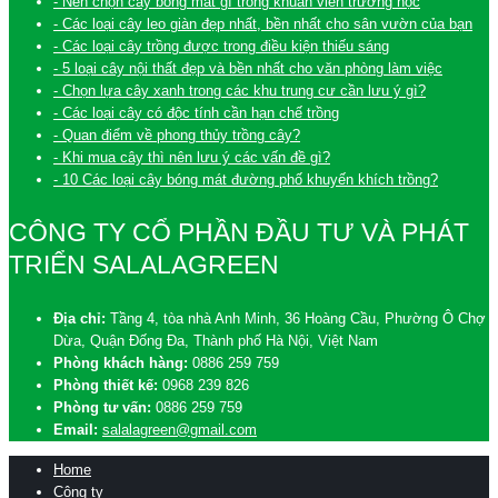
- Nên chọn cây bóng mát gì trong khuân viên trường học
- Các loại cây leo giàn đẹp nhất, bền nhất cho sân vườn của bạn
- Các loại cây trồng được trong điều kiện thiếu sáng
- 5 loại cây nội thất đẹp và bền nhất cho văn phòng làm việc
- Chọn lựa cây xanh trong các khu trung cư cần lưu ý gì?
- Các loại cây có độc tính cần hạn chế trồng
- Quan điểm về phong thủy trồng cây?
- Khi mua cây thì nên lưu ý các vấn đề gì?
- 10 Các loại cây bóng mát đường phố khuyến khích trồng?
CÔNG TY CỔ PHẦN ĐẦU TƯ VÀ PHÁT
TRIỂN SALALAGREEN
Địa chỉ:
Tầng 4, tòa nhà Anh Minh, 36 Hoàng Cầu, Phường Ô Chợ
Dừa, Quận Đống Đa, Thành phố Hà Nội, Việt Nam
Phòng khách hàng:
0886 259 759
Phòng thiết kế:
0968 239 826
Phòng tư vấn:
0886 259 759
Email:
salalagreen@gmail.com
Home
Công ty