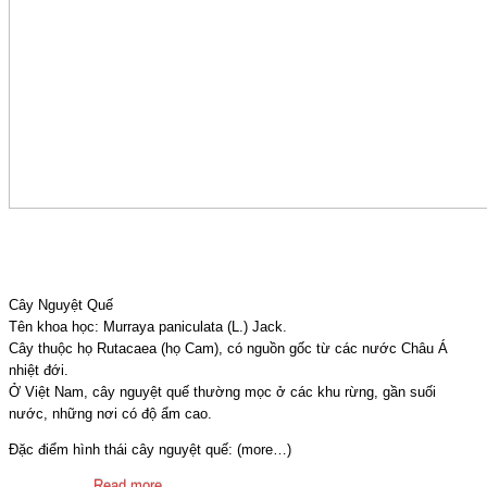
Cây Nguyệt Quế
Cây Nguyệt Quế
Tên khoa học: Murraya paniculata (L.) Jack.
Cây thuộc họ Rutacaea (họ Cam), có nguồn gốc từ các nước Châu Á
nhiệt đới.
Ở Việt Nam, cây nguyệt quế thường mọc ở các khu rừng, gần suối
nước, những nơi có độ ẩm cao.
Đặc điểm hình thái cây nguyệt quế: (more…)
0 Comments
Read more...