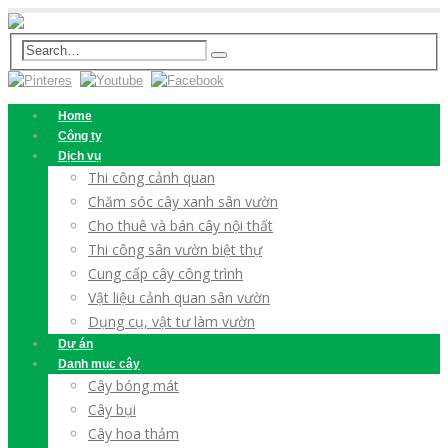
Home
Công ty
Dịch vụ
Thi công cảnh quan
Chăm sóc cây xanh sân vườn
Cho thuê và bán cây nội thất
Thi công sân vườn biệt thự
Cung cấp cây công trình
Vật liệu cảnh quan sân vườn
Dụng cụ, vật tư làm vườn
Dự án
Danh mục cây
Cây bóng mát
Cây bụi
Cây hoa thảm