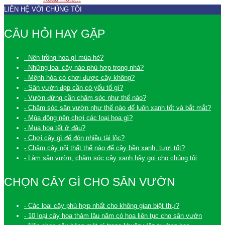
LIÊN HỆ VỚI CHÚNG TÔI
CÂU HỎI HAY GẶP
- Nên trồng hoa gì mùa hè?
- Những loại cây nào phù hợp trong nhà?
- Mệnh hỏa có chơi được cây không?
- Sân vườn đẹp cần có yếu tố gì?
- Vườn đứng cần chăm sóc như thế nào?
- Chăm sóc sân vườn như thế nào để luôn xanh tốt và bắt mắt?
- Mùa đông nên chơi các loại hoa gì?
- Mua hoa tết ở đâu?
- Chơi cây gì để đón nhiều tài lộc?
- Chăm cây nội thất thế nào để cây bền xanh, tươi tốt?
- Làm sân vườn, chăm sóc cây xanh hãy gọi cho chúng tôi
CHỌN CÂY GÌ CHO SÂN VƯỜN
- Các loại cây phù hợp nhất cho không gian biệt thự?
- 10 loại cây hoa thảm lâu năm có hoa liên tục cho sân vườn