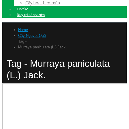
Cây hoa theo mùa
Tin tức
Duy trì sân vườn
Home
Cây Nguyệt Quế
Tag -
Murraya paniculata (L.) Jack.
Tag - Murraya paniculata
(L.) Jack.