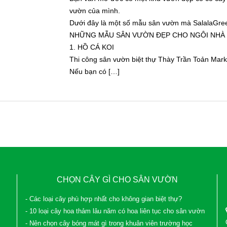
vườn của mình.
Dưới đây là một số mẫu sân vườn mà SalalaGree
NHỮNG MẪU SÂN VƯỜN ĐẸP CHO NGÔI NHÀ 
1. HỒ CÁ KOI
Thi công sân vườn biệt thự Thày Trần Toản Mark
Nếu bạn có […]
CHỌN CÂY GÌ CHO SÂN VƯỜN
- Các loại cây phù hợp nhất cho không gian biệt thự?
- 10 loại cây hoa thảm lâu năm có hoa liên tục cho sân vườn
- Nên chọn cây bóng mát gì trong khuân viên trường học