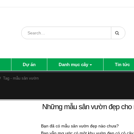
Dự án
Danh mục cây
Tin tức
Tag -
mẫu sân vườn
Những mẫu sân vườn đẹp cho n
Bạn đã có mẫu sân vườn đẹp nào chưa?
Bạn vẫn mơ ước có một khu vườn đẹp có cỏ cây h