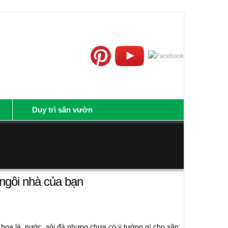
Duy trì sân vườn
gôi nhà của bạn
oa lá, nước, sỏi đá nhưng chưa có ý tưởng gì cho sân