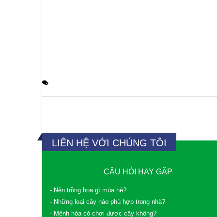
0 Comments
LIÊN HỆ VỚI CHÚNG TÔI
CÂU HỎI HAY GẶP
- Nên trồng hoa gì mùa hè?
- Những loại cây nào phù hợp trong nhà?
- Mệnh hỏa có chơi được cây không?