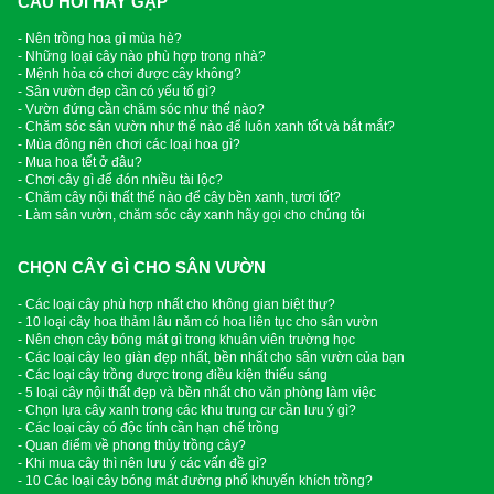
CÂU HỎI HAY GẶP
- Nên trồng hoa gì mùa hè?
- Những loại cây nào phù hợp trong nhà?
- Mệnh hỏa có chơi được cây không?
- Sân vườn đẹp cần có yếu tố gì?
- Vườn đứng cần chăm sóc như thế nào?
- Chăm sóc sân vườn như thế nào để luôn xanh tốt và bắt mắt?
- Mùa đông nên chơi các loại hoa gì?
- Mua hoa tết ở đâu?
- Chơi cây gì để đón nhiều tài lộc?
- Chăm cây nội thất thế nào để cây bền xanh, tươi tốt?
- Làm sân vườn, chăm sóc cây xanh hãy gọi cho chúng tôi
CHỌN CÂY GÌ CHO SÂN VƯỜN
- Các loại cây phù hợp nhất cho không gian biệt thự?
- 10 loại cây hoa thảm lâu năm có hoa liên tục cho sân vườn
- Nên chọn cây bóng mát gì trong khuân viên trường học
- Các loại cây leo giàn đẹp nhất, bền nhất cho sân vườn của bạn
- Các loại cây trồng được trong điều kiện thiếu sáng
- 5 loại cây nội thất đẹp và bền nhất cho văn phòng làm việc
- Chọn lựa cây xanh trong các khu trung cư cần lưu ý gì?
- Các loại cây có độc tính cần hạn chế trồng
- Quan điểm về phong thủy trồng cây?
- Khi mua cây thì nên lưu ý các vấn đề gì?
- 10 Các loại cây bóng mát đường phố khuyến khích trồng?