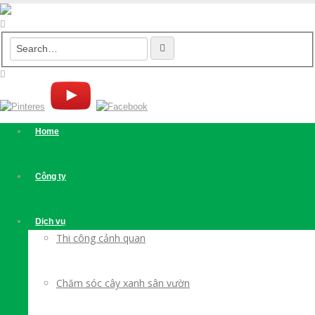
Home
Công ty
Dịch vụ
Thi công cảnh quan
Chăm sóc cây xanh sân vườn