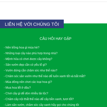
LIÊN HỆ VỚI CHÚNG TÔI
CÂU HỎI HAY GẶP
- Nên trồng hoa gì mùa hè?
- Những loại cây nào phù hợp trong nhà?
- Mệnh hỏa có chơi được cây không?
- Sân vườn đẹp cần có yếu tố gì?
- Vườn đứng cần chăm sóc như thế nào?
- Chăm sóc sân vườn như thế nào để luôn xanh tốt và bắt mắt?
- Mùa đông nên chơi các loại hoa gì?
- Mua hoa tết ở đâu?
- Chơi cây gì để đón nhiều tài lộc?
- Chăm cây nội thất thế nào để cây bền xanh, tươi tốt?
- Làm sân vườn, chăm sóc cây xanh hãy gọi cho chúng tôi