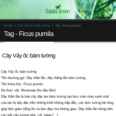
Home
Cây Vảy ốc bám tường
Tag -
Ficus pumila
Tag - Ficus pumila
Cây Vảy ốc bám tường
Cây Vảy ốc bám tường
Tên thường gọi: Dây thằn lằn, dây thằng lằn bám tường
Tên khoa học: Ficus pumila
Họ thực vật: Moraceae (họ dâu tằm)
Dây thằn lằn là loài cây dây leo bám tường tạo bức màn màu xanh mát
của tán lá dày đặc trên những khối không hấp dẫn, các bức tường bê tông
giúp làm giảm tiếng ồn và làm đẹp cho không gian. Dây thằn lằn trồng trên
các kết cấu tường nhà, cột, hàng […]