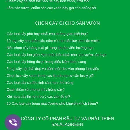
- Chăm cây nội thất thế nào để cây bền xanh, tươi tốt?
- Làm sân vườn, chăm sóc cây xanh hãy gọi cho chúng tôi
CHỌN CÂY GÌ CHO SÂN VƯỜN
- Các loại cây phù hợp nhất cho không gian biệt thự?
- 10 loại cây hoa thảm lâu năm có hoa liên tục cho sân vườn
- Nên chọn cây bóng mát gì trong khuân viên trường học
- Các loại cây leo giàn đẹp nhất, bền nhất cho sân vườn của bạn
- Các loại cây trồng được trong điều kiện thiếu sáng
- 5 loại cây nội thất đẹp và bền nhất cho văn phòng làm việc
- Chọn lựa cây xanh trong các khu trung cư cần lưu ý gì?
- Các loại cây có độc tính cần hạn chế trồng
- Quan điểm về phong thủy trồng cây?
- Khi mua cây thì nên lưu ý các vấn đề gì?
- 10 Các loại cây bóng mát đường phố khuyến khích trồng?
CÔNG TY CỔ PHẦN ĐẦU TƯ VÀ PHÁT TRIỂN
SALALAGREEN