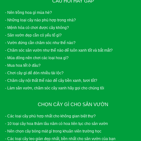
CÂU HỎI HAY GẶP
- Nên trồng hoa gì mùa hè?
- Những loại cây nào phù hợp trong nhà?
- Mệnh hỏa có chơi được cây không?
- Sân vườn đẹp cần có yếu tố gì?
- Vườn đứng cần chăm sóc như thế nào?
- Chăm sóc sân vườn như thế nào để luôn xanh tốt và bắt mắt?
- Mùa đông nên chơi các loại hoa gì?
- Mua hoa tết ở đâu?
- Chơi cây gì để đón nhiều tài lộc?
- Chăm cây nội thất thế nào để cây bền xanh, tươi tốt?
- Làm sân vườn, chăm sóc cây xanh hãy gọi cho chúng tôi
CHỌN CÂY GÌ CHO SÂN VƯỜN
- Các loại cây phù hợp nhất cho không gian biệt thự?
- 10 loại cây hoa thảm lâu năm có hoa liên tục cho sân vườn
- Nên chọn cây bóng mát gì trong khuân viên trường học
- Các loại cây leo giàn đẹp nhất, bền nhất cho sân vườn của bạn