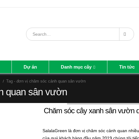
Dự án
Danh mục cây
Tin tức
Tag -
đơn vị chăm sóc cảnh quan sân vườn
nh quan sân vườn
Chăm sóc cây xanh sân vườn d
SalalaGreen là đơn vị chăm sóc cảnh quan nhiều 
của quý khách hàng đầu năm 2019 chúng tôi tiếp