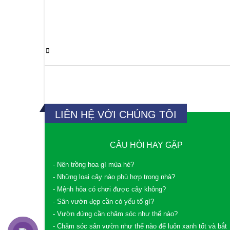
0 Comments
LIÊN HỆ VỚI CHÚNG TÔI
CÂU HỎI HAY GẶP
- Nên trồng hoa gì mùa hè?
- Những loại cây nào phù hợp trong nhà?
- Mệnh hỏa có chơi được cây không?
- Sân vườn đẹp cần có yếu tố gì?
- Vườn đứng cần chăm sóc như thế nào?
- Chăm sóc sân vườn như thế nào để luôn xanh tốt và bắt