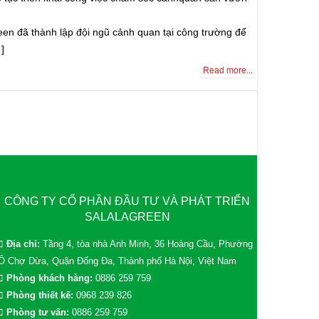
en đã thành lập đội ngũ cảnh quan tại công trường để
]
Read more...
CÔNG TY CỔ PHẦN ĐẦU TƯ VÀ PHÁT TRIỂN
SALALAGREEN
Địa chỉ:
Tầng 4, tòa nhà Anh Minh, 36 Hoàng Cầu, Phường
Ô Chợ Dừa, Quận Đống Đa, Thành phố Hà Nội, Việt Nam
Phòng khách hàng:
0886 259 759
Phòng thiết kế:
0968 239 826
Phòng tư vấn:
0886 259 759