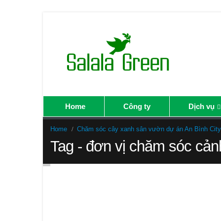
Home
Công ty
Dịch vụ
Home
Chăm sóc cây xanh sân vườn dự án An Bình City
Tag - đơn vị chăm sóc cả