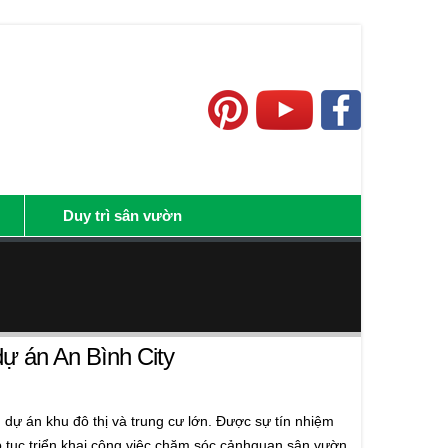
Duy trì sân vườn
ự án An Bình City
dự án khu đô thị và trung cư lớn. Được sự tín nhiệm
 tục triển khai công việc chăm sóc cảnhquan sân vườn