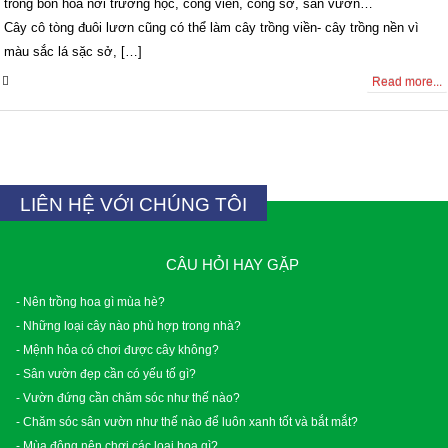
trong bồn hoa nơi trường học, công viên, công sở, sân vườn…
Cây cô tòng đuôi lươn cũng có thể làm cây trồng viền- cây trồng nền vì
màu sắc lá sặc sở, […]
0 Comments
Read more...
LIÊN HỆ VỚI CHÚNG TÔI
CÂU HỎI HAY GẶP
- Nên trồng hoa gì mùa hè?
- Những loại cây nào phù hợp trong nhà?
- Mệnh hỏa có chơi được cây không?
- Sân vườn đẹp cần có yếu tố gì?
- Vườn đứng cần chăm sóc như thế nào?
- Chăm sóc sân vườn như thế nào để luôn xanh tốt và bắt mắt?
- Mùa đông nên chơi các loại hoa gì?