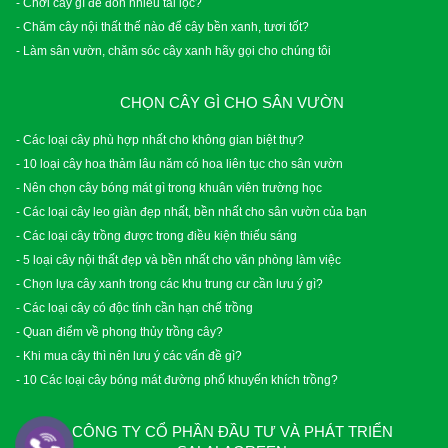
- Chơi cây gì để đón nhiều tài lộc?
- Chăm cây nội thất thế nào để cây bền xanh, tươi tốt?
- Làm sân vườn, chăm sóc cây xanh hãy gọi cho chúng tôi
CHỌN CÂY GÌ CHO SÂN VƯỜN
- Các loại cây phù hợp nhất cho không gian biệt thự?
- 10 loại cây hoa thảm lâu năm có hoa liên tục cho sân vườn
- Nên chọn cây bóng mát gì trong khuân viên trường học
- Các loại cây leo giàn đẹp nhất, bền nhất cho sân vườn của bạn
- Các loại cây trồng được trong điều kiện thiếu sáng
- 5 loại cây nội thất đẹp và bền nhất cho văn phòng làm việc
- Chọn lựa cây xanh trong các khu trung cư cần lưu ý gì?
- Các loại cây có độc tính cần hạn chế trồng
- Quan điểm về phong thủy trồng cây?
- Khi mua cây thì nên lưu ý các vấn đề gì?
- 10 Các loại cây bóng mát đường phố khuyến khích trồng?
CÔNG TY CỔ PHẦN ĐẦU TƯ VÀ PHÁT TRIỂN