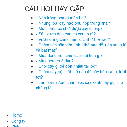
CÂU HỎI HAY GẶP
- Nên trồng hoa gì mùa hè?
- Những loại cây nào phù hợp trong nhà?
- Mệnh hỏa có chơi được cây không?
- Sân vườn đẹp cần có yếu tố gì?
- Vườn đứng cần chăm sóc như thế nào?
- Chăm sóc sân vườn như thế nào để luôn xanh tố
và bắt mắt?
- Mùa đông nên chơi các loại hoa gì?
- Mua hoa tết ở đâu?
- Chơi cây gì để đón nhiều tài lộc?
- Chăm cây nội thất thế nào để cây bền xanh, tươi
tốt?
- Làm sân vườn, chăm sóc cây xanh hãy gọi cho
chúng tôi
Home
Công ty
Dịch vụ