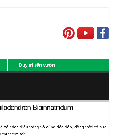
Duy trì sân vườn
lodendron Bipinnatifidum
lá xẻ cách điệu trông vô cùng độc đáo, đồng thời có sức
 thủy cực tốt.