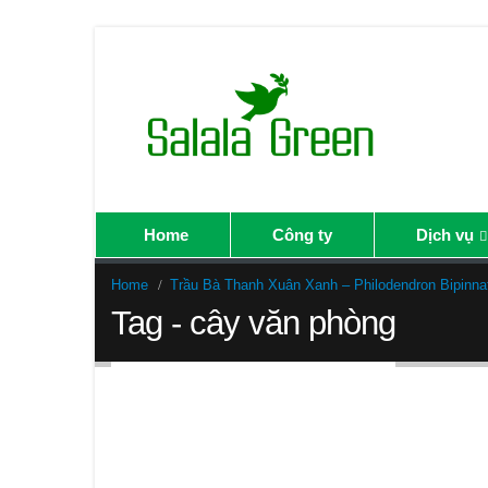
Home
Công ty
Dịch vụ
Home
Trầu Bà Thanh Xuân Xanh – Philodendron Bipinna
Tag - cây văn phòng