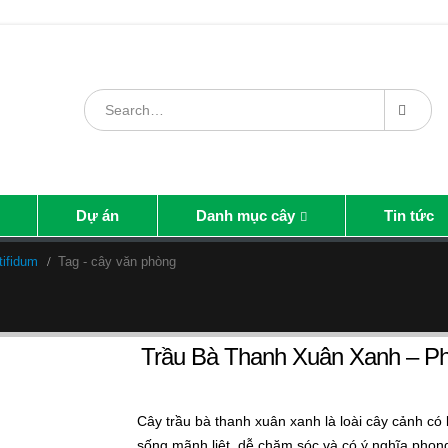
Dự án
Danh mục cây
Tin tức
tifidum
Tag -
cây văn phòng
Trầu Bà Thanh Xuân Xanh – Phi
Cây trầu bà thanh xuân xanh là loài cây cảnh có 
sống mãnh liệt, dễ chăm sóc và có ý nghĩa phong