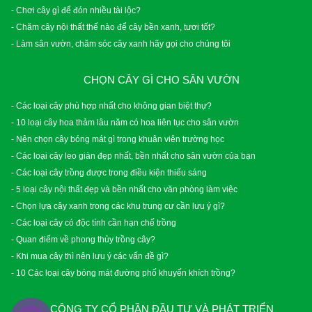
- Chơi cây gì để đón nhiều tài lộc?
- Chăm cây nội thất thế nào để cây bền xanh, tươi tốt?
- Làm sân vườn, chăm sóc cây xanh hãy gọi cho chúng tôi
CHỌN CÂY GÌ CHO SÂN VƯỜN
- Các loại cây phù hợp nhất cho không gian biệt thự?
- 10 loại cây hoa thảm lâu năm có hoa liên tục cho sân vườn
- Nên chọn cây bóng mát gì trong khuân viên trường học
- Các loại cây leo giàn đẹp nhất, bền nhất cho sân vườn của bạn
- Các loại cây trồng được trong điều kiện thiếu sáng
- 5 loại cây nội thất đẹp và bền nhất cho văn phòng làm việc
- Chọn lựa cây xanh trong các khu trung cư cần lưu ý gì?
- Các loại cây có độc tính cần hạn chế trồng
- Quan điểm về phong thủy trồng cây?
- Khi mua cây thì nên lưu ý các vấn đề gì?
- 10 Các loại cây bóng mát đường phố khuyến khích trồng?
CÔNG TY CỔ PHẦN ĐẦU TƯ VÀ PHÁT TRIỂN