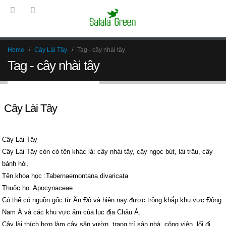
Home
Cây Lài Tây
Tag -
cây nhài tây
Tag - cây nhài tây
Cây Lài Tây
Cây Lài Tây
Cây Lài Tây còn có tên khác là: cây nhài tây, cây ngọc bút, lài trâu, cây
bánh hỏi.
Tên khoa học :Tabernaemontana divaricata
Thuộc họ: Apocynaceae
Có thể có nguồn gốc từ Ấn Độ và hiện nay được trồng khắp khu vực Đông
Nam Á và các khu vực ấm của lục địa Châu Á.
Cây lài thích hợp làm cây sân vườn, trang trí sân nhà, công viên, lối đi…