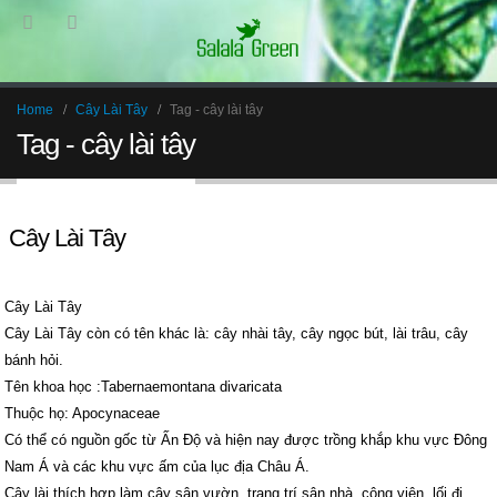
Home
Cây Lài Tây
Tag -
cây lài tây
Tag - cây lài tây
Cây Lài Tây
Cây Lài Tây
Cây Lài Tây còn có tên khác là: cây nhài tây, cây ngọc bút, lài trâu, cây
bánh hỏi.
Tên khoa học :Tabernaemontana divaricata
Thuộc họ: Apocynaceae
Có thể có nguồn gốc từ Ấn Độ và hiện nay được trồng khắp khu vực Đông
Nam Á và các khu vực ấm của lục địa Châu Á.
Cây lài thích hợp làm cây sân vườn, trang trí sân nhà, công viên, lối đi…