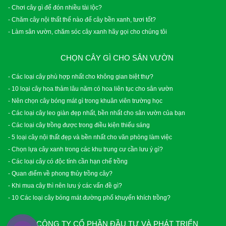
- Chơi cây gì để đón nhiều tài lộc?
- Chăm cây nội thất thế nào để cây bền xanh, tươi tốt?
- Làm sân vườn, chăm sóc cây xanh hãy gọi cho chúng tôi
CHỌN CÂY GÌ CHO SÂN VƯỜN
- Các loại cây phù hợp nhất cho không gian biệt thự?
- 10 loại cây hoa thảm lâu năm có hoa liên tục cho sân vườn
- Nên chọn cây bóng mát gì trong khuân viên trường học
- Các loại cây leo giàn đẹp nhất, bền nhất cho sân vườn của bạn
- Các loại cây trồng được trong điều kiện thiếu sáng
- 5 loại cây nội thất đẹp và bền nhất cho văn phòng làm việc
- Chọn lựa cây xanh trong các khu trung cư cần lưu ý gì?
- Các loại cây có độc tính cần hạn chế trồng
- Quan điểm về phong thủy trồng cây?
- Khi mua cây thì nên lưu ý các vấn đề gì?
- 10 Các loại cây bóng mát đường phố khuyến khích trồng?
CÔNG TY CỔ PHẦN ĐẦU TƯ VÀ PHÁT TRIỂN