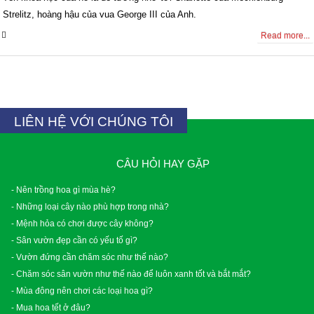
Strelitz, hoàng hậu của vua George III của Anh.
0 Comments
Read more...
LIÊN HỆ VỚI CHÚNG TÔI
CÂU HỎI HAY GẶP
- Nên trồng hoa gì mùa hè?
- Những loại cây nào phù hợp trong nhà?
- Mệnh hỏa có chơi được cây không?
- Sân vườn đẹp cần có yếu tố gì?
- Vườn đứng cần chăm sóc như thế nào?
- Chăm sóc sân vườn như thế nào để luôn xanh tốt và bắt mắt?
- Mùa đông nên chơi các loại hoa gì?
- Mua hoa tết ở đâu?