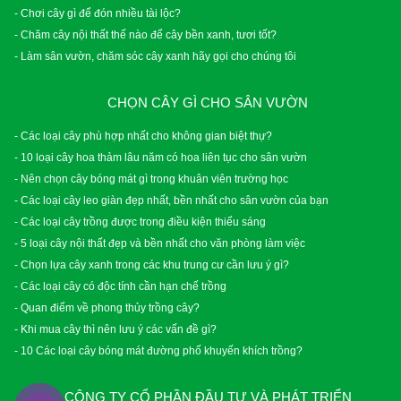
- Chơi cây gì để đón nhiều tài lộc?
- Chăm cây nội thất thế nào để cây bền xanh, tươi tốt?
- Làm sân vườn, chăm sóc cây xanh hãy gọi cho chúng tôi
CHỌN CÂY GÌ CHO SÂN VƯỜN
- Các loại cây phù hợp nhất cho không gian biệt thự?
- 10 loại cây hoa thảm lâu năm có hoa liên tục cho sân vườn
- Nên chọn cây bóng mát gì trong khuân viên trường học
- Các loại cây leo giàn đẹp nhất, bền nhất cho sân vườn của bạn
- Các loại cây trồng được trong điều kiện thiếu sáng
- 5 loại cây nội thất đẹp và bền nhất cho văn phòng làm việc
- Chọn lựa cây xanh trong các khu trung cư cần lưu ý gì?
- Các loại cây có độc tính cần hạn chế trồng
- Quan điểm về phong thủy trồng cây?
- Khi mua cây thì nên lưu ý các vấn đề gì?
- 10 Các loại cây bóng mát đường phố khuyến khích trồng?
CÔNG TY CỔ PHẦN ĐẦU TƯ VÀ PHÁT TRIỂN