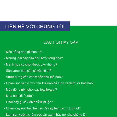
LIÊN HỆ VỚI CHÚNG TÔI
CÂU HỎI HAY GẶP
- Nên trồng hoa gì mùa hè?
- Những loại cây nào phù hợp trong nhà?
- Mệnh hỏa có chơi được cây không?
- Sân vườn đẹp cần có yếu tố gì?
- Vườn đứng cần chăm sóc như thế nào?
- Chăm sóc sân vườn như thế nào để luôn xanh tốt và bắt mắt?
- Mùa đông nên chơi các loại hoa gì?
- Mua hoa tết ở đâu?
- Chơi cây gì để đón nhiều tài lộc?
- Chăm cây nội thất thế nào để cây bền xanh, tươi tốt?
- Làm sân vườn, chăm sóc cây xanh hãy gọi cho chúng tôi