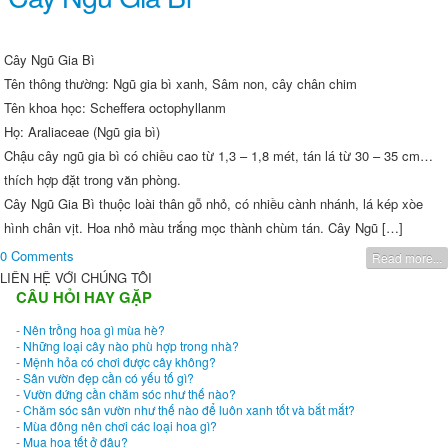
Cây Ngũ Gia Bì
Tên thông thường: Ngũ gia bì xanh, Sâm non, cây chân chim
Tên khoa học: Scheffera octophyllanm
Họ: Araliaceae (Ngũ gia bì)
Chậu cây ngũ gia bì có chiều cao từ 1,3 – 1,8 mét, tán lá từ 30 – 35 cm…
thích hợp đặt trong văn phòng.
Cây Ngũ Gia Bì thuộc loài thân gỗ nhỏ, có nhiều cành nhánh, lá kép xòe
hình chân vịt. Hoa nhỏ màu trắng mọc thành chùm tán. Cây Ngũ […]
0 Comments
Read more...
LIÊN HỆ VỚI CHÚNG TÔI
CÂU HỎI HAY GẶP
- Nên trồng hoa gì mùa hè?
- Những loại cây nào phù hợp trong nhà?
- Mệnh hỏa có chơi được cây không?
- Sân vườn đẹp cần có yếu tố gì?
- Vườn đứng cần chăm sóc như thế nào?
- Chăm sóc sân vườn như thế nào để luôn xanh tốt và bắt mắt?
- Mùa đông nên chơi các loại hoa gì?
- Mua hoa tết ở đâu?