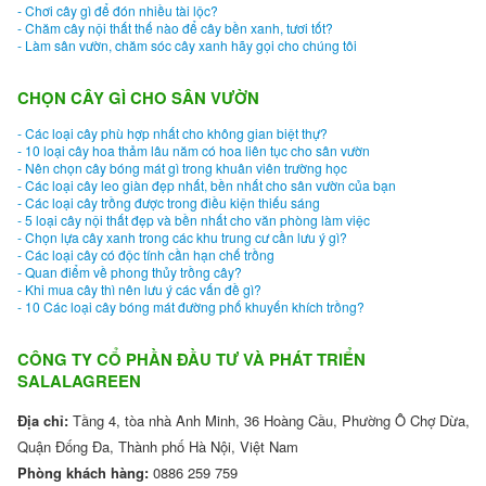
- Chơi cây gì để đón nhiều tài lộc?
- Chăm cây nội thất thế nào để cây bền xanh, tươi tốt?
- Làm sân vườn, chăm sóc cây xanh hãy gọi cho chúng tôi
CHỌN CÂY GÌ CHO SÂN VƯỜN
- Các loại cây phù hợp nhất cho không gian biệt thự?
- 10 loại cây hoa thảm lâu năm có hoa liên tục cho sân vườn
- Nên chọn cây bóng mát gì trong khuân viên trường học
- Các loại cây leo giàn đẹp nhất, bền nhất cho sân vườn của bạn
- Các loại cây trồng được trong điều kiện thiếu sáng
- 5 loại cây nội thất đẹp và bền nhất cho văn phòng làm việc
- Chọn lựa cây xanh trong các khu trung cư cần lưu ý gì?
- Các loại cây có độc tính cần hạn chế trồng
- Quan điểm về phong thủy trồng cây?
- Khi mua cây thì nên lưu ý các vấn đề gì?
- 10 Các loại cây bóng mát đường phố khuyến khích trồng?
CÔNG TY CỔ PHẦN ĐẦU TƯ VÀ PHÁT TRIỂN
SALALAGREEN
Địa chỉ:
Tầng 4, tòa nhà Anh Minh, 36 Hoàng Cầu, Phường Ô Chợ Dừa,
Quận Đống Đa, Thành phố Hà Nội, Việt Nam
Phòng khách hàng:
0886 259 759