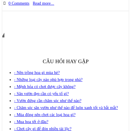
0 Comments
Read more...
LIÊN HỆ VỚI CHÚNG TÔI
CÂU HỎI HAY GẶP
- Nên trồng hoa gì mùa hè?
- Những loại cây nào phù hợp trong nhà?
- Mệnh hỏa có chơi được cây không?
- Sân vườn đẹp cần có yếu tố gì?
- Vườn đứng cần chăm sóc như thế nào?
- Chăm sóc sân vườn như thế nào để luôn xanh tốt và bắt mắt?
- Mùa đông nên chơi các loại hoa gì?
- Mua hoa tết ở đâu?
- Chơi cây gì để đón nhiều tài lộc?