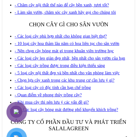
- Chăm cây nội thất thế nào để cây bền xanh, tươi tốt?
- Làm sân vườn, chăm sóc cây xanh hãy gọi cho chúng tôi
CHỌN CÂY GÌ CHO SÂN VƯỜN
- Các loại cây phù hợp nhất cho không gian biệt thự?
- 10 loại cây hoa thảm lâu năm có hoa liên tục cho sân vườn
- Nên chọn cây bóng mát gì trong khuân viên trường học
- Các loại cây leo giàn đẹp nhất, bền nhất cho sân vườn của bạn
- Các loại cây trồng được trong điều kiện thiếu sáng
- 5 loại cây nội thất đẹp và bền nhất cho văn phòng làm việc
- Chọn lựa cây xanh trong các khu trung cư cần lưu ý gì?
- Các loại cây có độc tính cần hạn chế trồng
- Quan điểm về phong thủy trồng cây?
- Khi mua cây thì nên lưu ý các vấn đề gì?
- 10 Các loại cây bóng mát đường phố khuyến khích trồng?
CÔNG TY CỔ PHẦN ĐẦU TƯ VÀ PHÁT TRIỂN
SALALAGREEN