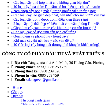
- Các loại cây phù hợp nhất cho không gian biệt thự?
- 10 loại cây hoa thảm lâu năm có hoa liên tục cho sân vườn
- Nên chọn cây bóng mát gì trong khuân viên trường học
- Các loại cây leo giàn đẹp nhất, bền nhất cho sân vườn của bạ
- Các loại cây trồng được trong điều kiện thiếu sáng
- 5 loại cây nội thất đẹp và bền nhất cho văn phòng làm việc
- Chọn lựa cây xanh trong các khu trung cư cần lưu ý gì?
- Các loại cây có độc tính cần hạn chế trồng
- Quan điểm về phong thủy trồng cây?
- Khi mua cây thì nên lưu ý các vấn đề gì?
- 10 Các loại cây bóng mát đường phố khuyến khích trồng?
CÔNG TY CỔ PHẦN ĐẦU TƯ VÀ PHÁT TRIỂN
Địa chỉ:
Tầng 4, tòa nhà Anh Minh, 36 Hoàng Cầu, Phườn
Phòng khách hàng:
0886 259 759
Phòng thiết kế:
0968 239 826
Phòng tư vấn:
0886 259 759
Email:
salalagreen@gmail.com
Home
Công ty
Dịch vụ
Thi công cảnh quan
Chăm sóc cây xanh sân vườn